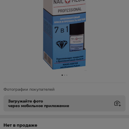
0
1
2
Фотографии покупателей
Загружайте фото
через мобильное приложение
Виды доставки
Виды доставки
https://oz.by/help/assistant.phtml?l=i.order.supply
Нет в продаже