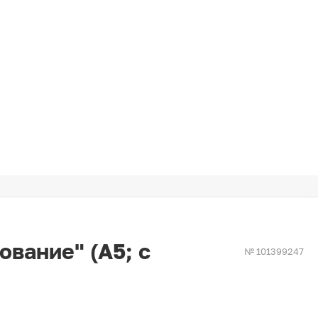
ование" (А5; с
№ 101399247