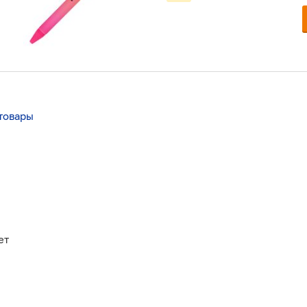
товары
ет
й