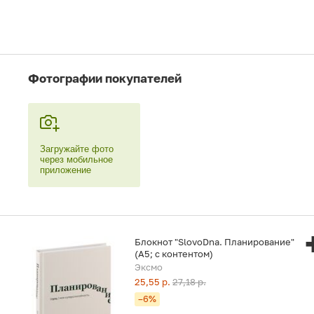
Фотографии покупателей
Загружайте фото
через мобильное
приложение
Блокнот "SlovoDna. Планирование"
(А5; с контентом)
Эксмо
25,55 р.
27,18 р.
–6%