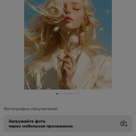
0
1
2
3
4
5
6
7
8
9
Фотографии покупателей
Загружайте фото
через мобильное приложение
Виды доставки
Виды доставки