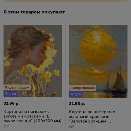
С этим товаром покупают
Лидер продаж
Лидер продаж
1,58
1,58
Бонус
Бонус
Картина по номерам с золотыми красками "В лучах солнца" (
Цена:
31,66 р.
Картина по номерам с золоты
Цена:
31,66 р.
Картина по номерам с
Картина по номерам с
золотыми красками "В
золотыми красками
лучах солнца" (400х500 мм)
"Залитое солнцем"
(400х500 мм)
OZ
OZ