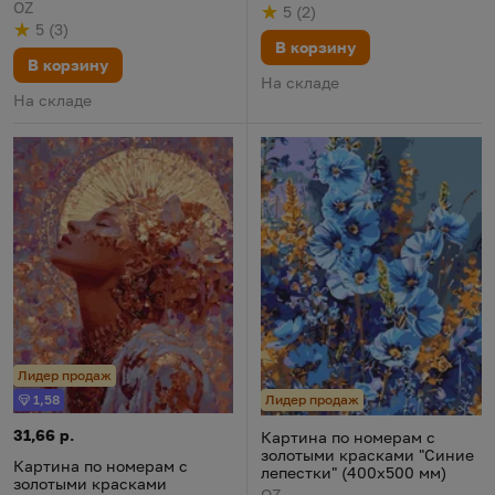
(400х500 мм)
OZ
5
(
2
)
Рейтинг
из 5
по результату
голосов
5
(
3
)
Рейтинг
из 5
по результату
голосов
В корзину
В корзину
На складе
На складе
Лидер продаж
Лидер продаж
1,58
Бонус
Картина по номерам с золотыми красками "Золотое сияние" 
Цена:
31,66 р.
Картина по номерам с золоты
Картина по номерам с
золотыми красками "Синие
Картина по номерам с
лепестки" (400х500 мм)
золотыми красками
OZ