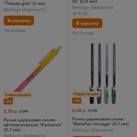
10" (0,4 мм)
"Tribase grip" (1 мм)
Berlingo (Берлинго)
Berlingo (Берлинго)
5
(
3
)
Рейтинг
из 5
по результату
голосов
В корзину
В корзину
На складе
На складе
Лидер продаж
Лидер продаж
-5%
-5%
Ручка шариковая синяя "MateP
Цена:
Старая цена:
2,36 р.
2,48
Ручка шариковая синяя автоматическая "Radiance" (0,7 мм)
Цена:
Старая цена:
2,79 р.
2,94
Ручка шариковая синяя
Ручка шариковая синяя
"MatePen Vintage" (0,7 мм)
автоматическая "Radiance"
(0,7 мм)
Berlingo (Берлинго)
Berlingo (Берлинго)