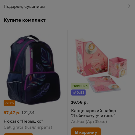
Подарки, сувениры
Купите комплект
Новинка
0,83
Бонус
Канцелярский набор "Любимо
Цена:
16,56 р.
-20%
Канцелярский набор
Рюкзак "Пёрышко"
Цена:
Старая цена:
97,47 р.
121,84
"Любимому учителю"
Рюкзак "Пёрышко"
ArtFox (АртФокс)
Calligrata (Каллиграта)
В корзину