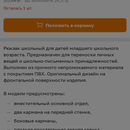
Старая цена:
121,84 р.
Вы экономите 24,37 р.
Осталась 1 шт.
Положить в корзину
Рюкзак школьный для детей младшего школьного
возраста. Предназначен для переноски личных
вещей и школьно-письменных принадлежностей.
Выполнен из прочного непромокаемого материала
с покрытием ПВХ. Оригинальный дизайн на
фронтальной поверхности изделия.
В модели предусмотрены:
вместительный основной отдел,
два кармана на передней стенке,
боковые карманы,
плотная простеганная задняя стенка,