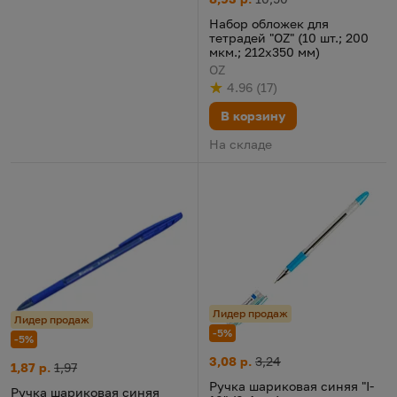
Набор обложек для
тетрадей "OZ" (10 шт.; 200
мкм.; 212x350 мм)
OZ
4.96
(
17
)
Рейтинг
из 5
по результату
голосов
В корзину
На складе
Лидер продаж
Лидер продаж
-5%
-5%
Ручка шариковая синяя "I-10" 
Цена:
Старая цена:
3,08 р.
3,24
Ручка шариковая синяя "Tribase grip" (1 мм)
Цена:
Старая цена:
1,87 р.
1,97
Ручка шариковая синяя "I-
Ручка шариковая синяя