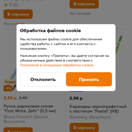
В корзину
5
(
2
)
Рейтинг
из 5
по результату
голосов
На складе
В корзину
На складе
Обработка файлов cookie
Мы используем файлы cookie для обеспечения
удобства работы с сайтом и его контакта с
пользователем.
Нажимая кнопку «Принять», вы даете согласие на
обозначенные действия в соответствии с
Политикой в отношении обработки cookie
.
Отклонить
Принять
Лидер продаж
Лидер продаж
-5%
0,10
Бонус
Ручка шариковая синяя "First Write. Zefir" (0,5 мм)
Цена:
Старая цена:
3,28 р.
3,45
Карандаш чернографитный с ла
Цена:
2,06 р.
Ручка шариковая синяя
Карандаш чернографитный
"First Write. Zefir" (0,5 мм)
с ластиком "Pastel" (HB)
Bruno Visconti (Бруно
Brauberg (Брауберг)
Висконти)
В корзину
В корзину