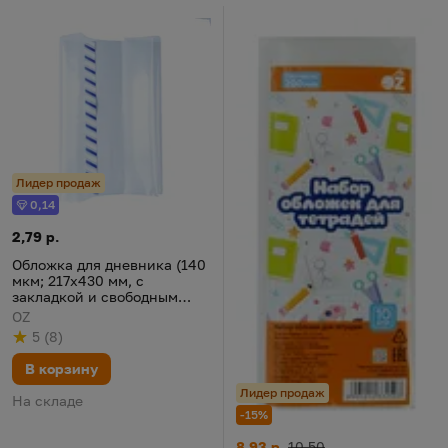
Лидер продаж
0,14
Бонус
Обложка для дневника (140 мкм; 217х430 мм, с закладкой и 
Цена:
2,79 р.
Обложка для дневника (140
мкм; 217х430 мм, с
закладкой и свободным
клапаном)
OZ
5
(
8
)
Рейтинг
из 5
по результату
голосов
В корзину
Лидер продаж
На складе
-15%
Набор обложек для тетрадей "O
Цена:
Старая цена:
8,93 р.
10,50