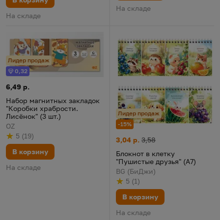
На складе
На складе
Лидер продаж
0,32
Бонус
Набор магнитных закладок "Коробки храбрости. Лисёнок" (3 ш
Цена:
6,49 р.
Набор магнитных закладок
"Коробки храбрости.
Лидер продаж
Лисёнок" (3 шт.)
-15%
OZ
5
(
19
)
Блокнот в клетку "Пушистые д
Цена:
Старая цена:
Рейтинг
из 5
по результату
голосов
3,04 р.
3,58
В корзину
Блокнот в клетку
"Пушистые друзья" (А7)
На складе
BG (БиДжи)
5
(
1
)
Рейтинг
из 5
по результату
голосов
В корзину
На складе