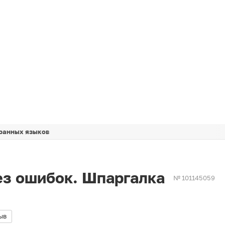
ранных языков
ез ошибок. Шпаргалка
№ 101145059
ыв