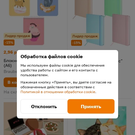
Лидер продаж
Лидер продаж
-15%
-15%
Блокнот в клетку "Котики" (А6)
Цена:
Старая цена:
2,96 р.
3,48
Блокнот в клетку "Basic" (А5)
Цена:
Старая цена:
11,48 р.
13,51
Обработка файлов cookie
Блокнот в клетку "Котики"
Блокнот в клетку "Basic"
(А6)
(А5)
Мы используем файлы cookie для обеспечения
удобства работы с сайтом и его контакта с
Brauberg (Брауберг)
Brauberg (Брауберг)
пользователем.
В корзину
В корзину
Нажимая кнопку «Принять», вы даете согласие на
обозначенные действия в соответствии с
На складе
На складе
Политикой в отношении обработки cookie
.
Отклонить
Принять