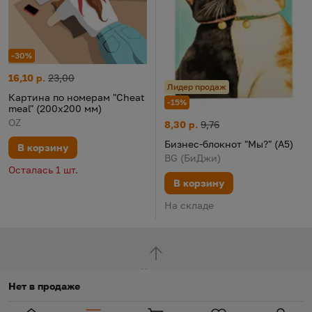
-30%
Картина по номерам "Cheat meal" (200х200 мм)
Цена:
Старая цена:
16,10 р.
23,00
Лидер продаж
Картина по номерам "Cheat
-15%
meal" (200х200 мм)
OZ
Бизнес-блокнот "Мы?" (А5)
Цена:
Старая цена:
8,30 р.
9,76
Бизнес-блокнот "Мы?" (А5)
В корзину
BG (БиДжи)
Осталась 1 шт.
В корзину
На складе
Наверх
Нет в продаже
Глобальная навигация