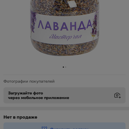
0
1
Фотографии покупателей
Загружайте фото
через мобильное приложение
Виды доставки
Виды доставки
https://oz.by/help/assistant.phtml?l=i.order.supply
Нет в продаже