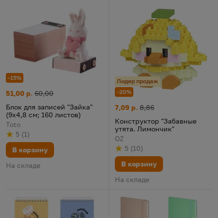
-15%
Лидер продаж
-20%
Блок для записей "Зайка" (9х4,8 см; 160 листов)
Цена:
Старая цена:
51,00 р.
60,00
Конструктор "Забавные утята
Цена:
Старая цена:
Блок для записей "Зайка"
7,09 р.
8,86
(9х4,8 см; 160 листов)
Конструктор "Забавные
Toto
утята. Лимончик"
5
(
1
)
Рейтинг
из 5
по результату
голосов
OZ
5
(
10
)
В корзину
Рейтинг
из 5
по результату
голосов
В корзину
На складе
На складе