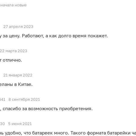
начала новые
27 апреля 2023
 за цену. Работают, а как долго время покажет.
22 марта 2023
т отлично.
21 января 2022
еланы в Китае.
441
8 сентября 2021
, спасибо за возможность приобретения.
730
5 июня 2021
нь удобно, что батареек много. Такого формата батарейки ч