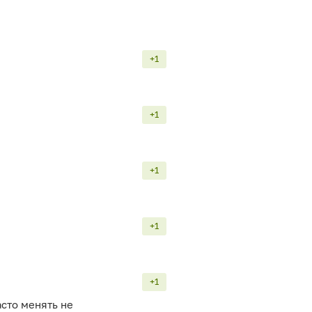
+1
+1
+1
+1
+1
асто менять не