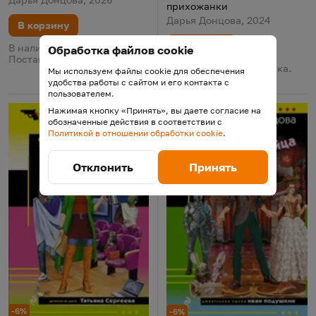
прихожанки
Дарья Донцова, 2024
В корзину
В корзину
В наличии у поставщика.
Обработка файлов cookie
Поставка 11 августа
В наличии у поставщика.
Мы используем файлы cookie для обеспечения
Поставка 11 августа
удобства работы с сайтом и его контакта с
пользователем.
Нажимая кнопку «Принять», вы даете согласие на
обозначенные действия в соответствии с
Политикой в отношении обработки cookie
.
Отклонить
Принять
-6%
-6%