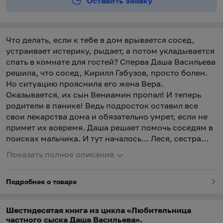
Оставить заявку
Что делать, если к тебе в дом врывается сосед,
устраивает истерику, рыдает, а потом укладывается
спать в комнате для гостей? Сперва Даша Васильева
решила, что сосед, Кирилл Габузов, просто болен.
Но ситуацию прояснила его жена Вера.
Оказывается, их сын Вениамин пропал! И теперь
родители в панике! Ведь подросток оставил все
свои лекарства дома и обязательно умрет, если не
примет их вовремя. Даша решает помочь соседям в
поисках мальчика. И тут началось... Леся, сестра
пропавшего, по необъяснимой причине изо всех
Показать полное описание
сил мешает Даше; в дом неожиданно принесли
гроб; напольные часы напали на Дегтярева и чуть не
Подробнее о товаре
отрубили ему топором голову... Но для
любительницы частного сыска ничего
невозможного нет! Она раскроет все тайны
Шестидесятая книга из цикла «Любительница
странного семейства.
частного сыска Даша Васильева».