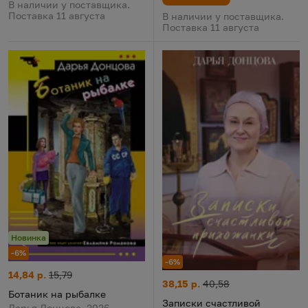
В наличии у поставщика.
Поставка 11 августа
В наличии у поставщика.
Поставка 11 августа
Новинка
-6%
-6%
Ботаник на рыбалке
Цена:
Старая цена:
14,84 р.
15,79
Записки счастливой прихожа
Цена:
Старая цена:
38,15 р.
40,58
Ботаник на рыбалке
Записки счастливой
Дарья Донцова, 2026