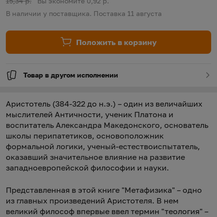
Старая цена:
15,34 р.
Вы экономите 0,92 р.
В наличии у поставщика. Поставка 11 августа
Положить в корзину
Товар в другом исполнении
Аристотель (384-322 до н.э.) – один из величайших
мыслителей Античности, ученик Платона и
воспитатель Александра Македонского, основатель
школы перипатетиков, основоположник
формальной логики, ученый-естествоиспытатель,
оказавший значительное влияние на развитие
западноевропейской философии и науки.
Представленная в этой книге "Метафизика" – одно
из главных произведений Аристотеля. В нем
великий философ впервые ввел термин "теология" –