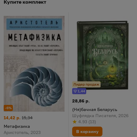
Купите комплект
Лидер продаж
1,44
Бонус
(Ня)бачная Беларусь
Цена:
28,86 р.
-6%
(Ня)бачная Беларусь
Шуфлядка Писателя, 2026
Метафизика
Цена:
Старая цена:
14,42 р.
15,34
4.93
(
13
)
Рейтинг
из 5
по результату
голосов
Метафизика
В корзину
Аристотель, 2023