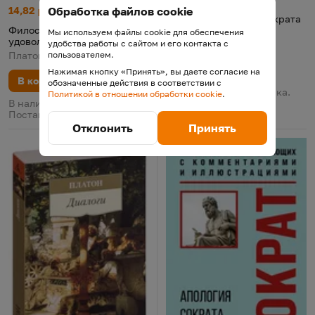
Философия как высшее удовольствие
Цена:
Старая цена:
Обработка файлов cookie
14,82 р.
15,94
Диалоги. Апология Сократа
Философия как высшее
Платон, 2024
Мы используем файлы cookie для обеспечения
удовольствие
удобства работы с сайтом и его контакта с
5
(
4
)
Рейтинг
из 5
по результату
голосов
пользователем.
Платон, 2026
В корзину
Нажимая кнопку «Принять», вы даете согласие на
В корзину
обозначенные действия в соответствии с
В наличии у поставщика.
Политикой в отношении обработки cookie
.
Поставка 11 августа
В наличии у поставщика.
Поставка 11 августа
Отклонить
Принять