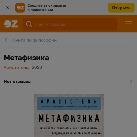
Следите за скидками
Открыть
в приложении
Книги по философии
Метафизика
Автор
Год издания
Аристотель
,
2023
Нет отзывов