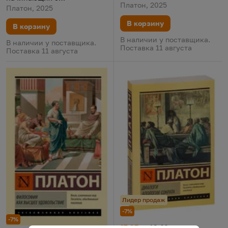
Платон, 2025
комментариями и
Платон, 2025
иллюстрациями
В корзину
В корзину
В наличии у поставщика.
В наличии у поставщика.
Поставка 11 августа
Поставка 11 августа
Лидер продаж
-7%
-7%
Диалоги. Апология Сократа
Цена:
Старая цена:
17,35 р.
18,66