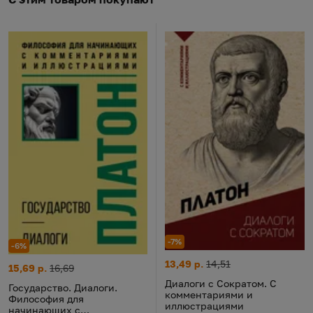
-7%
-6%
Диалоги с Сократом. С комм
Цена:
Старая цена:
13,49 р.
14,51
Государство. Диалоги. Философия для начинающих с комме
Цена:
Старая цена:
15,69 р.
16,69
Диалоги с Сократом. С
Государство. Диалоги.
комментариями и
Философия для
иллюстрациями
начинающих с