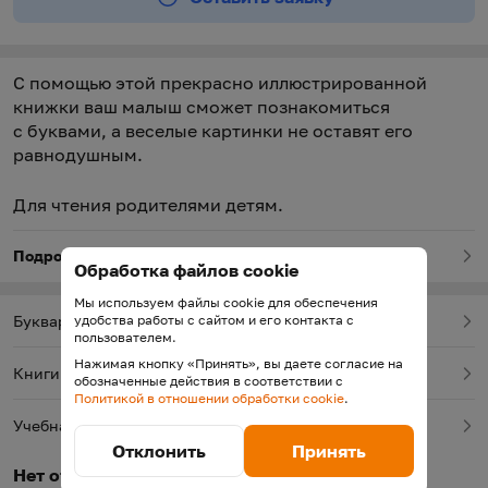
С помощью этой прекрасно иллюстрированной
книжки ваш малыш сможет познакомиться
с буквами, а веселые картинки не оставят его
равнодушным.
Для чтения родителями детям.
Подробнее о товаре
Обработка файлов cookie
Мы используем файлы cookie для обеспечения
удобства работы с сайтом и его контакта с
Буквари, азбуки
пользователем.
Нажимая кнопку «Принять», вы даете согласие на
Книги для подготовки к школе
обозначенные действия в соответствии с
Политикой в отношении обработки cookie
.
Учебная литература
Отклонить
Принять
Нет отзывов