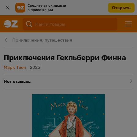
Следите за скидками
Открыть
в приложении
Приключения, путешествия
Приключения Гекльберри Финна
Автор
Год издания
Марк Твен
,
2025
Нет отзывов