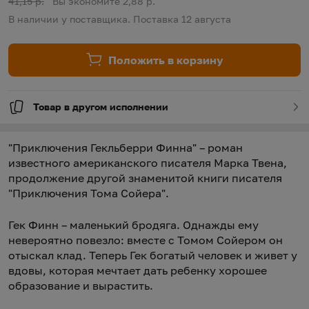
Старая цена:
41,15 р.
Вы экономите 2,88 р.
В наличии у поставщика. Поставка 12 августа
Положить в корзину
Товар в другом исполнении
"Приключения Гекльберри Финна" – роман
известного американского писателя Марка Твена,
продолжение другой знаменитой книги писателя
"Приключения Тома Сойера".
Гек Финн – маленький бродяга. Однажды ему
невероятно повезло: вместе с Томом Сойером он
отыскал клад. Теперь Гек богатый человек и живет у
вдовы, которая мечтает дать ребенку хорошее
образование и вырастить.