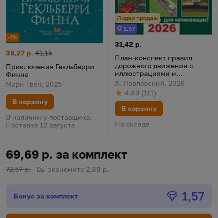
Лидер продаж
1,57
Бонус
-7%
План-конспект правил дорож
Цена:
31,42 р.
Приключения Гекльберри Финна
Цена:
Старая цена:
38,27 р.
41,15
План-конспект правил
дорожного движения с
Приключения Гекльберри
иллюстрациями и
Финна
примерами для учащихся
А. Павловский, 2026
Марк Твен, 2025
автошкол 2026
4.89
(
111
)
Рейтинг
из 5
по результату
голосов
В корзину
В корзину
В наличии у поставщика.
На складе
Поставка 12 августа
69,69 р. за комплект
72,57 р.
Вы экономите 2,88 р.
Бонус
1,57
Бонус за комплект