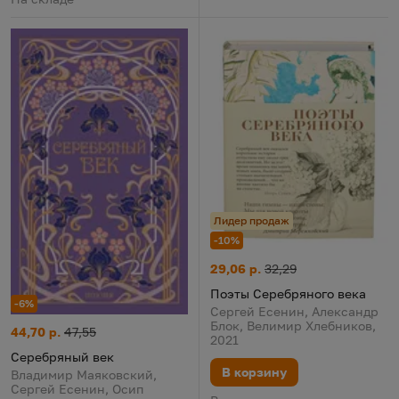
Лидер продаж
-10%
Поэты Серебряного века
Цена:
Старая цена:
29,06 р.
32,29
Поэты Серебряного века
-6%
Сергей Есенин, Александр
Блок, Велимир Хлебников,
Серебряный век
Цена:
Старая цена:
44,70 р.
47,55
2021
Серебряный век
В корзину
Владимир Маяковский,
Сергей Есенин, Осип