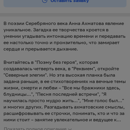
Оставить заявку
В поэзии Серебряного века Анна Ахматова явление
уникальное. Загадка ее творчества кроется в
умении угадывать интонацию времени и передавать
ее настолько точно и пронзительно, что замирает
сердце и прерывается дыхание.
Вчитайтесь в "Поэму без героя", которая
создавалась четверть века, в "Реквием", откройте
"Северные элегии". Но эта высокая планка была
задана раньше, в ее стихотворениях на вечные темы
жизни, смерти и любви – "Все мы бражники здесь,
блудницы...", "Песня последней встречи", "Я
научилась просто мудро жить...", "Мне голос был..."
и многих других. Разгадывать ахматовские смыслы,
расшифровывать ее строчки, понимать, кто и что за
ними стоит – занятие увлекательное и ведущее к
открытиям. Ему посвятила себя и знаменитая
Показать полное описание