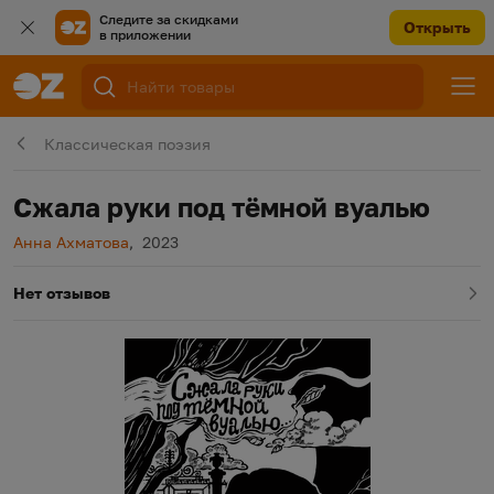
Следите за скидками
Открыть
в приложении
Классическая поэзия
Сжала руки под тёмной вуалью
Автор
Год издания
Анна Ахматова
,
2023
Нет отзывов