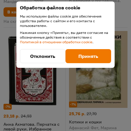
В наличии у поставщика.
Мандельштам, 2026
Поставка 11 августа
Обработка файлов cookie
В корзину
Мы используем файлы cookie для обеспечения
удобства работы с сайтом и его контакта с
На складе
пользователем.
Нажимая кнопку «Принять», вы даете согласие на
обозначенные действия в соответствии с
Политикой в отношении обработки cookie
.
Отклонить
Принять
-7%
-7%
Котики и кошки
Цена:
Старая цена:
25,76 р.
27,70
Анна Ахматова. Перчатка с левой руки. Избранное
Цена:
Старая цена:
23,18 р.
24,93
Котики и кошки
Анна Ахматова. Перчатка с
Афанасий Фет, Марина
левой руки. Избранное