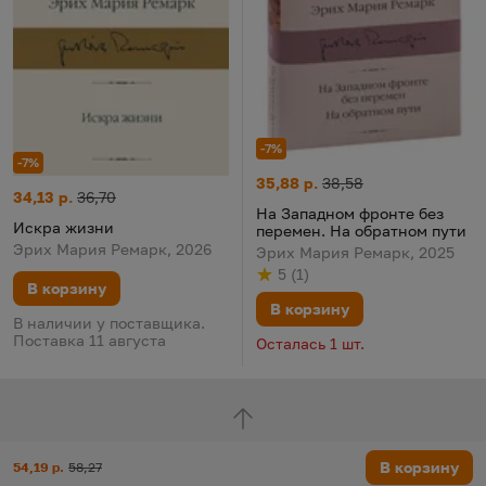
-7%
-7%
На Западном фронте без пере
Цена:
Старая цена:
35,88 р.
38,58
Искра жизни
Цена:
Старая цена:
34,13 р.
36,70
На Западном фронте без
Искра жизни
перемен. На обратном пути
Эрих Мария Ремарк, 2026
Эрих Мария Ремарк, 2025
5
(
1
)
Рейтинг
из 5
по результату
голосов
В корзину
В корзину
В наличии у поставщика.
Поставка 11 августа
Осталась 1 шт.
Наверх
Цена:
Старая цена:
В корзину
54,19 р.
58,27