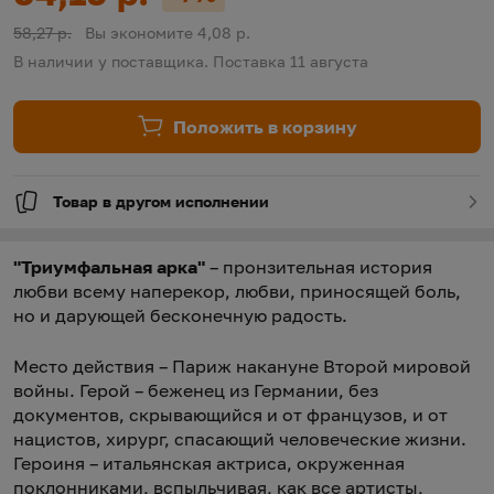
Скидка:
Старая цена:
58,27 р.
Вы экономите 4,08 р.
В наличии у поставщика. Поставка 11 августа
Положить в корзину
Товар в другом исполнении
"Триумфальная арка"
– пронзительная история
любви всему наперекор, любви, приносящей боль,
но и дарующей бесконечную радость.
Место действия – Париж накануне Второй мировой
войны. Герой – беженец из Германии, без
документов, скрывающийся и от французов, и от
нацистов, хирург, спасающий человеческие жизни.
Героиня – итальянская актриса, окруженная
поклонниками, вспыльчивая, как все артисты,