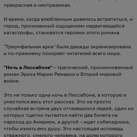
прекрасная и неотразимая.
И время, когда влюбленным довелось встретиться, и
город, пронизанный ощущением надвигающейся
катастрофы, становятся героями этого романа.
"Триумфальная арка" была дважды экранизирована
и по-прежнему покоряет читателей всего мира.
"Ночь в Лиссабоне"
– трагический, проникновенный
роман Эриха Марии Ремарка о Второй мировой
войне.
Это не только одна ночь в Лиссабоне, в которую и
уместился весь этот рассказ. Это не просто
случайная встреча двух отчаявшихся людей, один из
которых тщетно пытается найти два билета на
пароход до Америки, а другой – ищет собеседника,
чтобы излить ему душу. Это настоящая исповедь
отважного, смелого человека, на долю которого