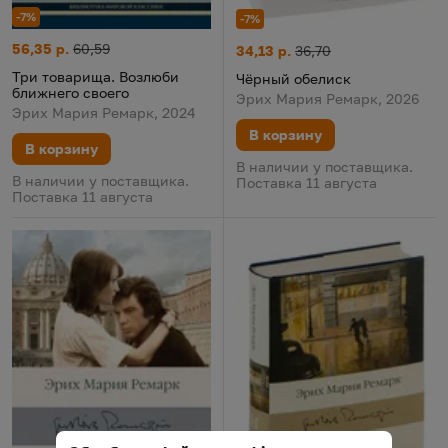
-7%
-7%
Три товарища. Возлюби ближнего своего
Цена:
Старая цена:
56,35 р.
60,59
Чёрный обелиск
Цена:
Старая цена:
34,13 р.
36,70
Три товарища. Возлюби
Чёрный обелиск
ближнего своего
Эрих Мария Ремарк, 2026
Эрих Мария Ремарк, 2024
В корзину
В корзину
В наличии у поставщика.
В наличии у поставщика.
Поставка 11 августа
Поставка 11 августа