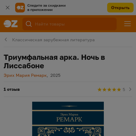
Следите за скидками
Открыть
в приложении
Классическая зарубежная литература
Триумфальная арка. Ночь в
Лиссабоне
Автор
Год издания
Эрих Мария Ремарк
,
2025
1 отзыв
5