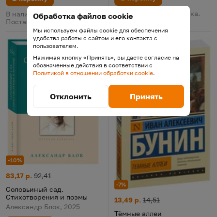
В наличии у поставщика.
В наличии у поставщика.
Обработка файлов cookie
Поставка 12 августа
Поставка 12 августа
Мы используем файлы cookie для обеспечения
удобства работы с сайтом и его контакта с
пользователем.
Нажимая кнопку «Принять», вы даете согласие на
обозначенные действия в соответствии с
Политикой в отношении обработки cookie
.
Отклонить
Принять
-10%
Соловьиный сад. Стихотворения и поэмы
Цена:
Старая цена:
83,17 р.
92,41
-7%
Соловьиный сад.
Стихотворения и поэмы
Тёмные аллеи
Цена:
Старая цена:
13,49 р.
14,51
Александр Блок, 2025
Тёмные аллеи