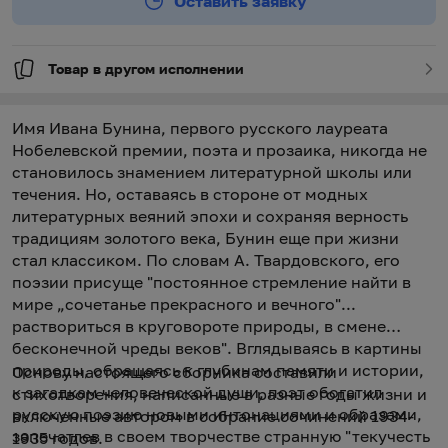
Оставить заявку
Товар в другом исполнении
Имя Ивана Бунина, первого русского лауреата
Нобелевской премии, поэта и прозаика, никогда не
становилось знамением литературной школы или
течения. Но, оставаясь в стороне от модных
литературных веяний эпохи и сохраняя верность
традициям золотого века, Бунин еще при жизни
стал классиком. По словам А. Твардовского, его
поэзии присуще "постоянное стремление найти в
мире „сочетанье прекрасного и вечного"...
раствориться в круговороте природы, в смене
бесконечной чреды веков". Вглядываясь в картины
природы, обращаясь к глубинам памяти и истории,
Основу настоящего сборника составили
к загадкам человеческой души, поэт обогатил
стихотворения, написанные в разные годы жизни и
русскую поэзию новыми интонациями и образами,
включенные автором в собрание сочинений 1934-
запечатлев в своем творчестве странную "текучесть
1935 годов.