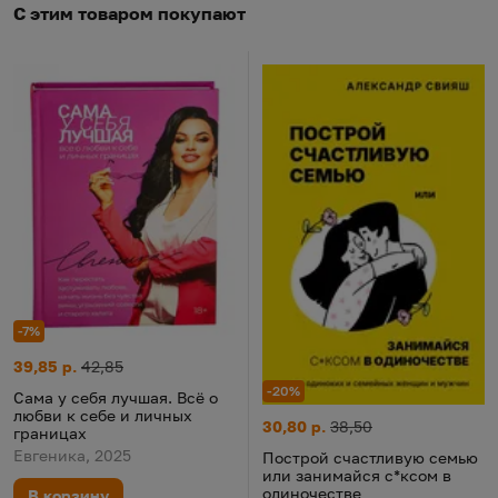
С этим товаром покупают
-7%
Сама у себя лучшая. Всё о любви к себе и личных границах
Цена:
Старая цена:
39,85 р.
42,85
-20%
Сама у себя лучшая. Всё о
любви к себе и личных
Построй счастливую семью ил
Цена:
Старая цена:
30,80 р.
38,50
границах
Евгеника, 2025
Построй счастливую семью
или занимайся с*ксом в
одиночестве
В корзину