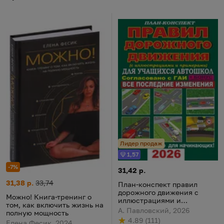
Лидер продаж
1,57
Бонус
-7%
План-конспект правил дорож
Цена:
31,42 р.
Можно! Книга-тренинг о том, как включить жизнь на полную
Цена:
Старая цена:
31,38 р.
33,74
План-конспект правил
дорожного движения с
Можно! Книга-тренинг о
иллюстрациями и
том, как включить жизнь на
примерами для учащихся
А. Павловский, 2026
полную мощность
автошкол 2026
4.89
(
111
)
Елена Фесик, 2024
Рейтинг
из 5
по результату
голосов