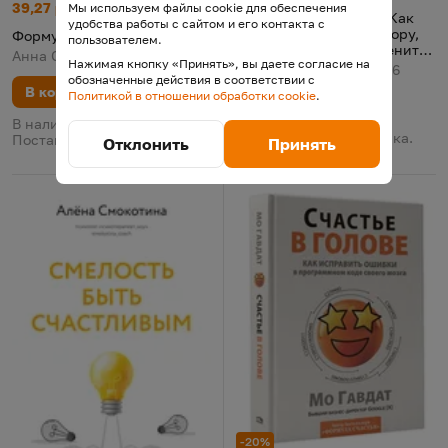
Формула L.O.V.E.
Цена:
Старая цена:
39,27 р.
41,78
Мы используем файлы cookie для обеспечения
Чашка теплого света. Как
удобства работы с сайтом и его контакта с
найти внутреннюю опору,
Формула L.O.V.E.
пользователем.
научиться беречь и ценить
Анна Саркисян, 2025
Нажимая кнопку «Принять», вы даете согласие на
себя
Марита Захарова, 2026
обозначенные действия в соответствии с
В корзину
Политикой в отношении обработки cookie
.
В корзину
В наличии у поставщика.
В наличии у поставщика.
Поставка 12 августа
Отклонить
Принять
Поставка 12 августа
-20%