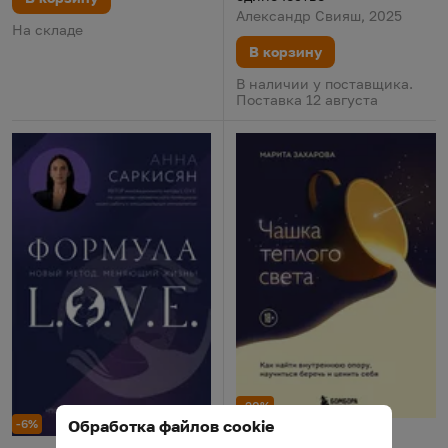
Александр Свияш, 2025
На складе
В корзину
В наличии у поставщика.
Поставка 12 августа
-20%
Обработка файлов cookie
-6%
Чашка теплого света. Как най
Цена:
Старая цена:
26,18 р.
32,73