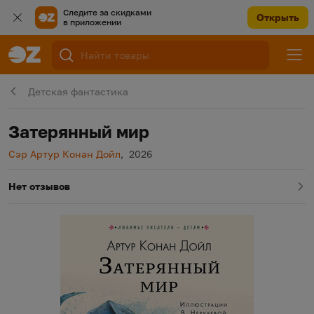
Следите за скидками
Открыть
в приложении
Детская фантастика
Затерянный мир
Автор
Год издания
Сэр Артур Конан Дойл
,
2026
Нет отзывов