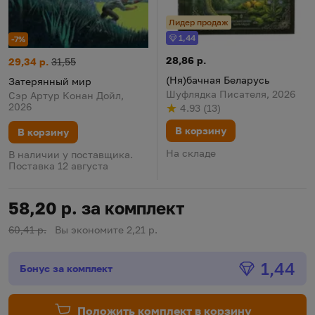
Лидер продаж
1,44
-7%
Бонус
(Ня)бачная Беларусь
Цена:
28,86 р.
Затерянный мир
Цена:
Старая цена:
29,34 р.
31,55
(Ня)бачная Беларусь
Затерянный мир
Шуфлядка Писателя, 2026
Сэр Артур Конан Дойл,
2026
4.93
(
13
)
Рейтинг
из 5
по результату
голосов
В корзину
В корзину
На складе
В наличии у поставщика.
Поставка 12 августа
58,20 р. за комплект
60,41 р.
Вы экономите 2,21 р.
Бонус
1,44
Бонус за комплект
Положить комплект в корзину