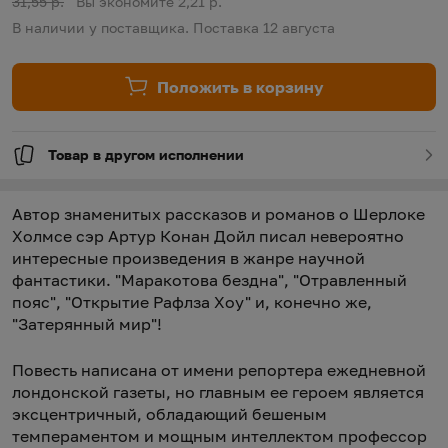
Старая цена:
31,55 р.
Вы экономите 2,21 р.
В наличии у поставщика. Поставка 12 августа
Положить в корзину
Товар в другом исполнении
Автор знаменитых рассказов и романов о Шерлоке
Холмсе сэр Артур Конан Дойл писал невероятно
интересные произведения в жанре научной
фантастики. "Маракотова бездна", "Отравленный
пояс", "Открытие Рафлза Хоу" и, конечно же,
"Затерянный мир"!
Повесть написана от имени репортера ежедневной
лондонской газеты, но главным ее героем является
эксцентричный, обладающий бешеным
темпераментом и мощным интеллектом профессор