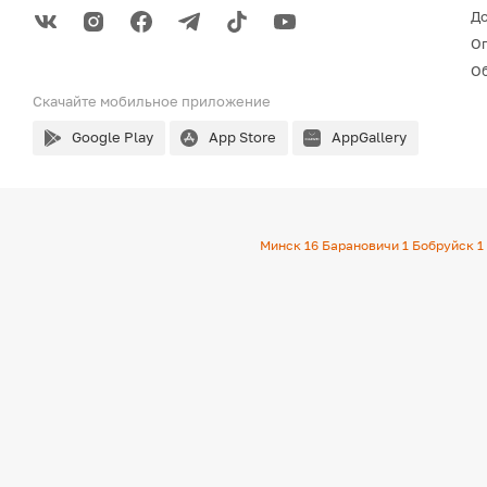
До
О
Об
Скачайте мобильное
приложение
Google Play
App Store
AppGallery
Минск
16
Барановичи
1
Бобруйск
1