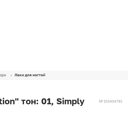
юра
Лаки для ногтей
ion" тон: 01, Simply
№ 101404781