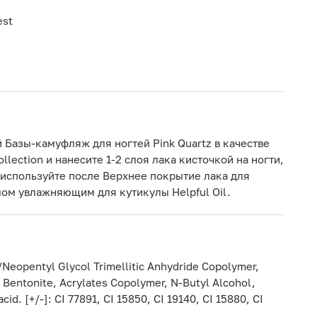
est
й Базы-камуфляж для ногтей Pink Quartz в качестве
lection и нанесите 1-2 слоя лака кисточкой на ногти,
 используйте после Верхнее покрытие лака для
лом увлажняющим для кутикулы Helpful Oil.
d/Neopentyl Glycol Trimellitic Anhydride Copolymer,
m Bentonite, Acrylates Copolymer, N-Butyl Alcohol,
d. [+/-]: CI 77891, CI 15850, CI 19140, CI 15880, CI