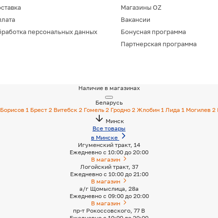
ставка
Магазины OZ
плата
Вакансии
работка персональных данных
Бонусная программа
Партнерская программа
Наличие в магазинах
Беларусь
Борисов
1
Брест
2
Витебск
2
Гомель
2
Гродно
2
Жлобин
1
Лида
1
Могилев
2
Минск
Все товары
в Минске
Игуменский тракт, 14
Ежедневно с 10:00 до 20:00
В магазин
Логойский тракт, 37
Ежедневно с 10:00 до 21:00
В магазин
а/г Щомыслица, 28а
Ежедневно с 09:00 до 20:00
В магазин
пр-т Рокоссовского, 77 В
Ежедневно с 10:00 до 20:00