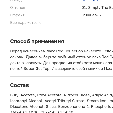
Оттенок
01, Simply The B
Эффект
Глянцевый
Все параметры
Способ применения
Перед нанесением лака Red Collection нанесите 1 сло
основы. Далее выберите любимый оттенок лака Red Col
дайте высохнуть. Для продления стойкости маникюра
ногтей Super Gel Top. И завершите свой маникюр Мас
Состав
Butyl Acetate, Ethyl Acetate, Nitrocellulose, Adipic Aci
Isopropyl Alcohol, Acetyl Tributyl Citrate, Stearalkoniu
Diacetone Alcohol, Silica, Benzophenone-1, Phosphoric aci
77499, CI 77510, CI 77491, CI 19140.