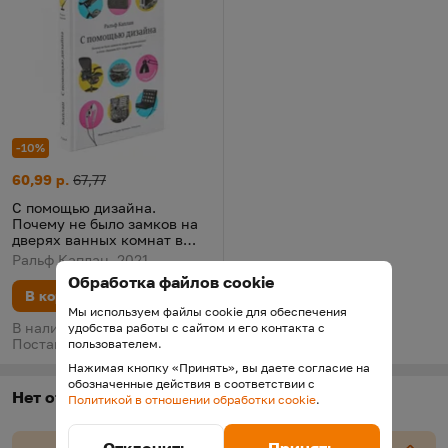
-10%
С помощью дизайна. Почему не было замков на дверях ванных
Цена:
Старая цена:
60,99 р.
67,77
С помощью дизайна.
Почему не было замков на
дверях ванных комнат в
отеле "Людовик XIV" и
Ральф Каплан, 2021
другие примеры
Обработка файлов cookie
В корзину
Мы используем файлы cookie для обеспечения
В наличии у поставщика.
удобства работы с сайтом и его контакта с
Поставка 18 августа
пользователем.
Нажимая кнопку «Принять», вы даете согласие на
обозначенные действия в соответствии с
Нет отзывов
Политикой в отношении обработки cookie
.
Отклонить
Принять