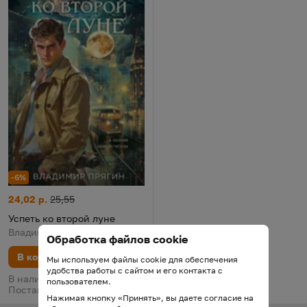
-6%
Успеть ко второй луне
Цена:
Старая цена:
24,02 р.
25,55
Успеть ко второй луне
Владимир Прягин, 2024
Обработка файлов cookie
В корзину
Мы используем файлы cookie для обеспечения
удобства работы с сайтом и его контакта с
В наличии у поставщика.
пользователем.
Поставка 12 августа
Нажимая кнопку «Принять», вы даете согласие на