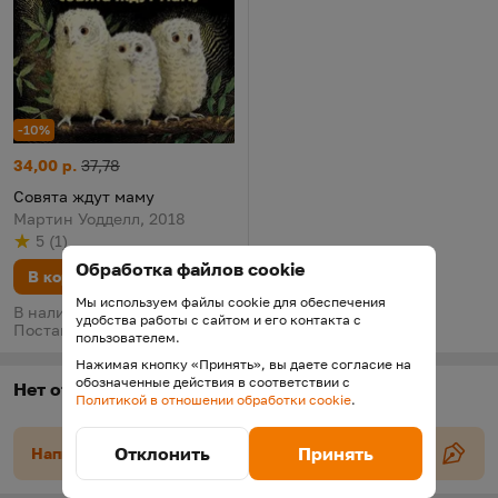
-10%
Совята ждут маму
Цена:
Старая цена:
34,00 р.
37,78
Совята ждут маму
Мартин Уодделл, 2018
5
(
1
)
Рейтинг
из 5
по результату
голосов
Обработка файлов cookie
В корзину
Мы используем файлы cookie для обеспечения
В наличии у поставщика.
удобства работы с сайтом и его контакта с
Поставка 18 августа
пользователем.
Нажимая кнопку «Принять», вы даете согласие на
обозначенные действия в соответствии с
Нет отзывов
Политикой в отношении обработки cookie
.
Отклонить
Принять
Напишите отзыв об авторе