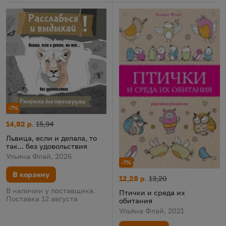
-7%
Львица, если и делала, то так... без удовольствия
Цена:
Старая цена:
14,82 р.
15,94
Львица, если и делала, то
так... без удовольствия
Ульяна Флай, 2026
-7%
В корзину
Птички и среда их обитания
Цена:
Старая цена:
12,28 р.
13,20
В наличии у поставщика.
Птички и среда их
Поставка 12 августа
обитания
Ульяна Флай, 2021