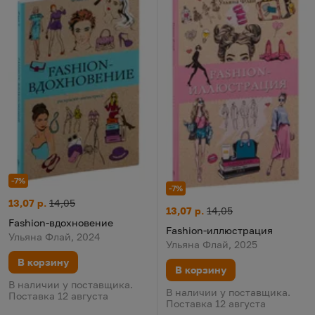
-7%
-7%
Fashion-вдохновение
Цена:
Старая цена:
13,07 р.
14,05
Fashion-иллюстрация
Цена:
Старая цена:
13,07 р.
14,05
Fashion-вдохновение
Fashion-иллюстрация
Ульяна Флай, 2024
Ульяна Флай, 2025
В корзину
В корзину
В наличии у поставщика.
В наличии у поставщика.
Поставка 12 августа
Поставка 12 августа