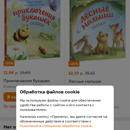
-20%
-20%
Приключения букашек
Цена:
Старая цена:
11,06 р.
13,83
Лесные малыши
Цена:
Старая цена:
12,10 р.
15,12
Приключения букашек
Лесные малыши
Елена Ульева, 2025
Елена Ульева, 2023
Обработка файлов cookie
В корзину
В корзину
Мы используем файлы cookie для обеспечения
удобства работы с сайтом и его контакта с
Осталась 1 шт.
В наличии у поставщика.
пользователем.
Поставка 14 августа
Нажимая кнопку «Принять», вы даете согласие на
обозначенные действия в соответствии с
Политикой в отношении обработки cookie
.
Нет отзывов