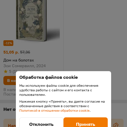
-11%
Дом на болотах
Цена:
Старая цена:
51,05 р.
57,36
Дом на болотах
Зои Сомервилл, 2024
5
(
1
)
Рейтинг
из 5
по результату
голосов
Обработка файлов cookie
В корзину
Мы используем файлы cookie для обеспечения
В наличии у поставщика.
удобства работы с сайтом и его контакта с
Поставка 19 августа
пользователем.
Нажимая кнопку «Принять», вы даете согласие на
обозначенные действия в соответствии с
Нет отзывов
Политикой в отношении обработки cookie
.
Отклонить
Принять
Напишите отзыв об авторе