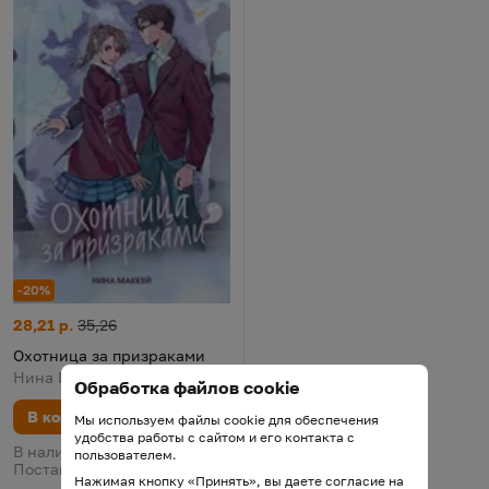
-20%
Охотница за призраками
Цена:
Старая цена:
28,21 р.
35,26
Охотница за призраками
Нина Маккей, 2025
Обработка файлов cookie
В корзину
Мы используем файлы cookie для обеспечения
удобства работы с сайтом и его контакта с
В наличии у поставщика.
пользователем.
Поставка 12 августа
Нажимая кнопку «Принять», вы даете согласие на