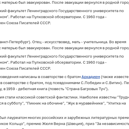
в отношении обработки персональных данных
, а
 матерью был эвакуирован. После эвакуации вернулся в родной горо
также подтверждаю, что до дачи согласия
ий факультет Ленинградского Государственного университета по
ознакомился с
разъяснением прав и
последствиями дачи согласия/отказа
. *
ом". Работал на Пулковской обсерватории. С 1960 года -
лен Союза Писателей СССР.
Подписаться
анкт-Петербург). Отец - искусствовед, мать - учительница. Во время
 матерью был эвакуирован. После эвакуации вернулся в родной горо
ий факультет Ленинградского Государственного университета по
ом". Работал на Пулковской обсерватории. С 1960 года -
лен Союза Писателей СССР.
зведения написаны в соавторстве с братом
Аркадием
(также известе
в соавторстве с братом, под псевдонимами С.Победин и С.Витин). П
 в 1959 - дебютная книга (повесть "Страна Багровых Туч").
ия стали классикой советской фантастики. Наиболее известны "Труд
я в субботу", "Пикник на обочине", "Жук в муравейнике", "Улитка на
был лауреатом многих российских и зарубежных литературных преми
ликое Кольцо", премию Жюля Верна (Швеция), приз "За независимост