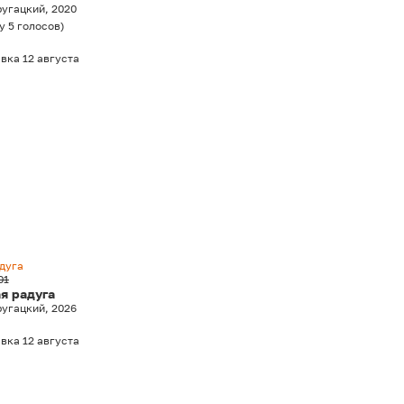
ругацкий, 2020
у
5
голосов
)
вка 12 августа
адуга
01
ая радуга
ругацкий, 2026
вка 12 августа