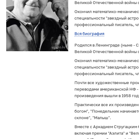
Великой Отечественной войны с
Окончил математико-механическ
специальности "звездный астрон
профессиональный писатель, ч
Вся биография
Родился в Ленинграде (ныне - С
Великой Отечественной войны с
Окончил математико-механическ
специальности "звездный астрон
профессиональный писатель, ч
Почти все художественные прои
переводами американской НФ - 
произведения вышли в 1958 году,
Практически все их произведен
богом", "Понедельник начинаетс
склоне", "Малыш".
Вместе с Аркадием Стругацким 
включая премии "Аэлита" и "Ве