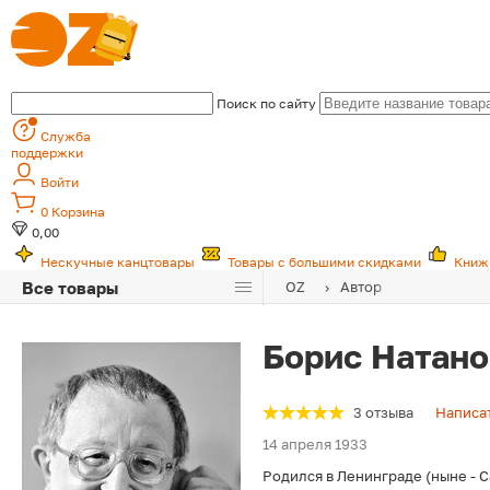
Поиск по сайту
Служба
поддержки
Войти
0
Корзина
0,00
Нескучные канцтовары
Товары с большими скидками
Книж
Все товары
OZ
Автор
Борис Натано
3 отзыва
Написат
14 апреля 1933
Родился в Ленинграде (ныне - С