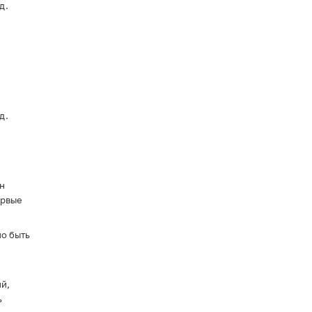
д.
д.
н
ервые
но быть
й,
ь