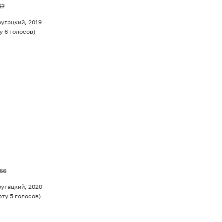
57
ругацкий, 2019
у
6
голосов
)
,66
ругацкий, 2020
ату
5
голосов
)