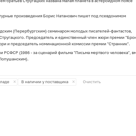
ем братьев Стругацких названа малая планета в астероидном поясе
атурные произведения Борис Натанович пишет под псевдонимом
адским (Перербургским) семинаром молодых писателей-фантастов,
Стругацкого. Председатель и единственный член жюри премии "Бро
юри и председатель номинационной комиссии премии "Странник".
и РСФСР (1986 - за сценарий фильма "Письма мертвого человека", вм
Лопушанским).
×
×
кладе
В наличии у поставщика
Очистить