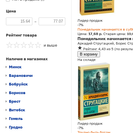
Цена
Лидер продаж
–
-7%
Понедельник начинается в суб
Цена:
17,68 р.
Старая цена:
19,
Рейтинг товара
Понедельник начинается 
Аркадий Стругацкий, Борис Ст
и выше
Рейтинг
4,43
из 5
(
по резуль
В корзину
Наличие в магазинах
На складе
Минск
Барановичи
Бобруйск
Борисов
Брест
Витебск
Гомель
Лидер продаж
Гродно
-7%
Трудно быть богом