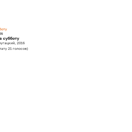
боту
01
в субботу
ругацкий, 2016
тату
21
голосов
)