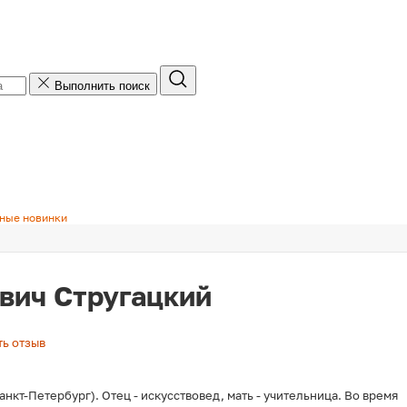
Подписка на рассылку
Выполнить поиск
Добавьте свой адрес электронной почты, чтобы
получать рассылку по e-mail.
Добавьте номер телефона, чтобы получать
рассылку по SMS.
ные новинки
вич Стругацкий
Получить SMS с кодом
Даю согласие на обработку моих персональных
ь отзыв
данных для получения рассылок информационно-
новостного, рекламного и иного характера по e-
mail/SMS/Viber и иным средствам связи в
анкт-Петербург). Отец - искусствовед, мать - учительница. Во время
соответствии с
условиями обработки
и
Политикой