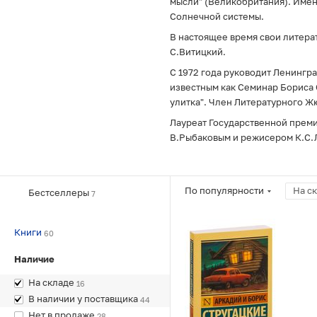
мысли" (Великобритания). Имен
Солнечной системы.
В настоящее время свои литер
С.Витицкий.
С 1972 года руководит Ленингр
известным как Семинар Бориса 
улитка". Член Литературного Ж
Лауреат Государственной преми
В.Рыбаковым и режисером К.С.
По популярности
На с
Бестселлеры
7
Книги
60
Наличие
На складе
16
В наличии у поставщика
44
Нет в продаже
28