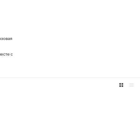
нзовая
есте с