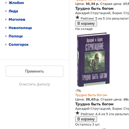
Жлобин
Цена:
16,34 р.
Старая цена:
17,
Трудно быть богом
Лида
Аркадий Стругацкий, Борис Ст
Рейтинг
5
из 5
(
по результат
Могилев
В корзину
Новополоцк
На складе
Полоцк
Солигорск
Применить
Очистить фильтр
-7%
Трудно быть богом
Цена:
26,65 р.
Старая цена:
28
Трудно быть богом
Аркадий Стругацкий, Борис Ст
Рейтинг
4,6
из 5
(
по результ
В корзину
Осталось 3 шт.