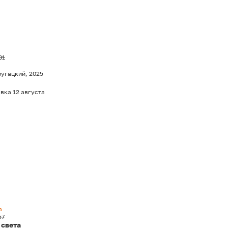
01
ругацкий, 2025
вка 12 августа
а
57
 света