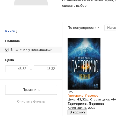
Оставляйте свои комментарии, 
сделать выбор.
По популярности
На с
Книги
1
Наличие
В наличии у поставщика
1
Цена
–
Применить
-7%
Гарторикс. Перенос
Цена:
43,32 р.
Старая цена:
46,
Очистить фильтр
Гарторикс. Перенос
Юлия Идлис, 2022
В корзину