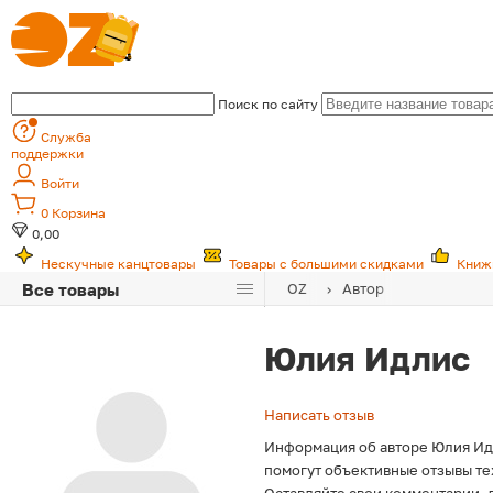
Поиск по сайту
Служба
поддержки
Войти
0
Корзина
0,00
Нескучные канцтовары
Товары с большими скидками
Книж
Все товары
OZ
Автор
Юлия Идлис
Написать отзыв
Информация об авторе Юлия Идл
помогут объективные отзывы тех