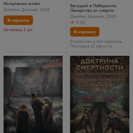
Испытание огнём
Бегущий в Лабиринте.
Джеймс Дэшнер, 2026
Лекарство от смерти
Джеймс Дэшнер, 2026
В корзину
5
(
2
)
Рейтинг
из 5
по результату
голосов
Осталась 1 шт.
В корзину
В наличии у поставщика.
Поставка 11 августа