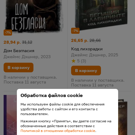
-7%
-7%
Код лихорадки
Цена:
Старая цена:
26,65 р.
28,66
Дом Безгласия
Цена:
Старая цена:
28,94 р.
31,12
Код лихорадки
Дом Безгласия
Джеймс Дэшнер, 2025
Джеймс Дэшнер, 2023
5
(
3
)
Рейтинг
из 5
по результату
голосов
В корзину
В корзину
В наличии у поставщика.
В наличии у поставщика.
Поставка 11 августа
Поставка 11 августа
Обработка файлов cookie
Мы используем файлы cookie для обеспечения
удобства работы с сайтом и его контакта с
пользователем.
Нажимая кнопку «Принять», вы даете согласие на
обозначенные действия в соответствии с
Политикой в отношении обработки cookie
.