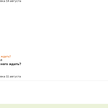
вка 14 августа
о ждать?
13
 него ждать?
вка 11 августа