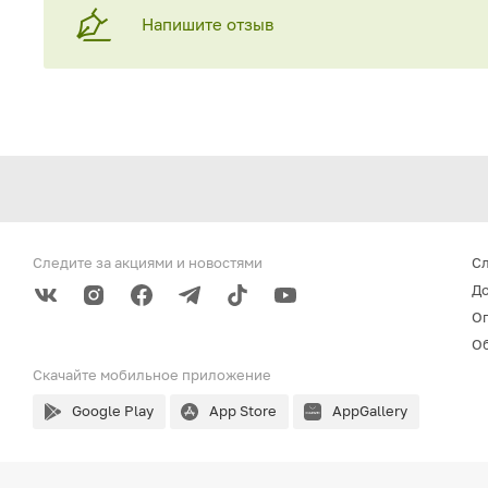
Напишите отзыв
Следите за акциями
и новостями
С
До
О
Об
Скачайте мобильное
приложение
Google Play
App Store
AppGallery