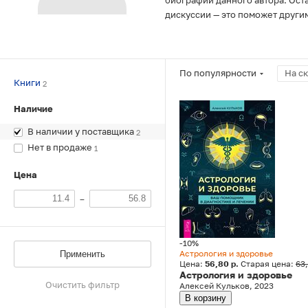
биографии данного автора. Ост
дискуссии — это поможет други
По популярности
На с
Книги
2
Наличие
В наличии у поставщика
2
Нет в продаже
1
Цена
–
-10%
Астрология и здоровье
Применить
Цена:
56,80 р.
Старая цена:
63,
Астрология и здоровье
Очистить фильтр
Алексей Кульков, 2023
В корзину