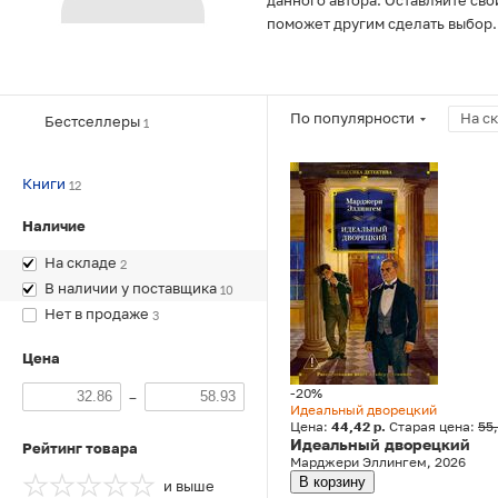
данного автора. Оставляйте сво
поможет другим сделать выбор.
По популярности
На с
Бестселлеры
1
Книги
12
Наличие
На складе
2
В наличии у поставщика
10
Нет в продаже
3
Цена
-20%
–
Идеальный дворецкий
Цена:
44,42 р.
Старая цена:
55
Идеальный дворецкий
Рейтинг товара
Марджери Эллингем, 2026
В корзину
и выше