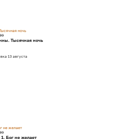
Тысячная ночь
39
нны. Тысячная ночь
вка 13 августа
ог не желает
39
1. Бог не желает