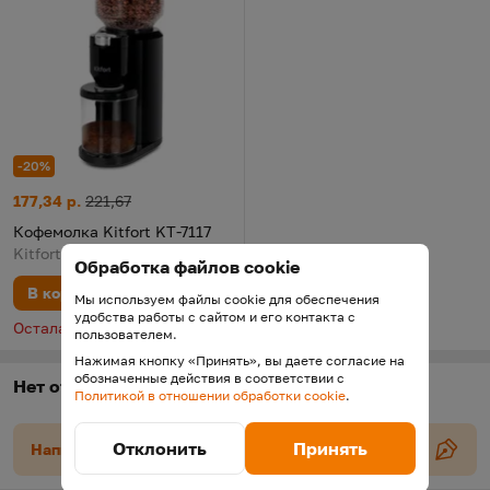
-20%
Кофемолка Kitfort KT-7117
Цена:
Старая цена:
177,34 р.
221,67
Кофемолка Kitfort KT-7117
Kitfort
Обработка файлов cookie
В корзину
Мы используем файлы cookie для обеспечения
удобства работы с сайтом и его контакта с
Осталась 1 шт.
пользователем.
Нажимая кнопку «Принять», вы даете согласие на
обозначенные действия в соответствии с
Нет отзывов
Политикой в отношении обработки cookie
.
Отклонить
Принять
Напишите отзыв о производителе