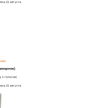
вка 21 августа
ное)
раморное)
у
1
голосов
)
вка 21 августа