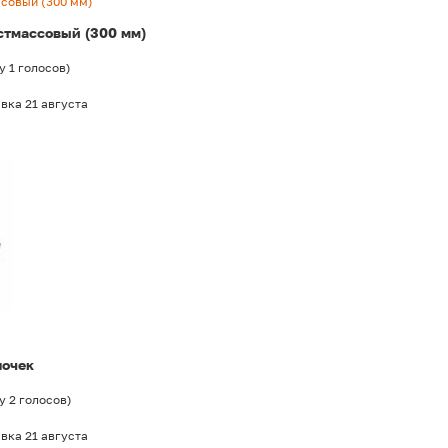
совый (300 мм)
стмассовый (300 мм)
у
1
голосов
)
вка 21 августа
лочек
у
2
голосов
)
вка 21 августа