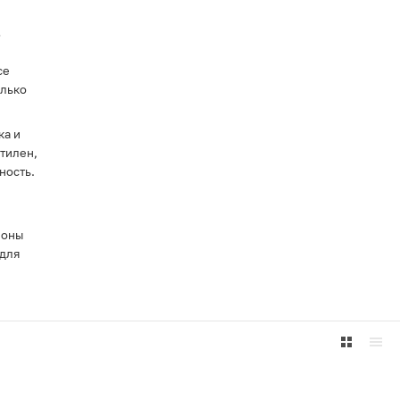
з
се
олько
ка и
тилен,
ность.
ионы
 для