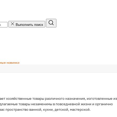
Подписка на рассылку
Выполнить поиск
Добавьте свой адрес электронной почты, чтобы
получать рассылку по e-mail.
Добавьте номер телефона, чтобы получать
рассылку по SMS.
ные новинки
Получить SMS с кодом
Даю согласие на обработку моих персональных
ает хозяйственные товары различного назначения, изготовленные и
данных для получения рассылок информационно-
едлагаемые товары незаменимы в повседневной жизни и органично
новостного, рекламного и иного характера по e-
ас пространство ванной, кухни, детской, мастерской.
mail/SMS/Viber и иным средствам связи в
соответствии с
условиями обработки
и
Политикой