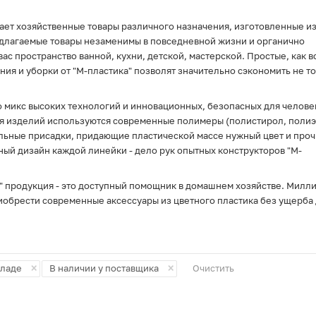
в отношении обработки персональных данных
, а
также подтверждаю, что до дачи согласия
ает хозяйственные товары различного назначения, изготовленные и
ознакомился с
разъяснением прав и
последствиями дачи согласия/отказа
. *
едлагаемые товары незаменимы в повседневной жизни и органично
ас пространство ванной, кухни, детской, мастерской. Простые, как в
ия и уборки от "М-пластика" позволят значительно сэкономить не т
Подписаться
о микс высоких технологий и инновационных, безопасных для челове
ия изделий используются современные полимеры (полистирол, полиэ
льные присадки, придающие пластической массе нужный цвет и проч
ый дизайн каждой линейки - дело рук опытных конструкторов "М-
" продукция - это доступный помощник в домашнем хозяйстве. Милл
иобрести современные аксессуары из цветного пластика без ущерба
×
×
кладе
В наличии у поставщика
Очистить