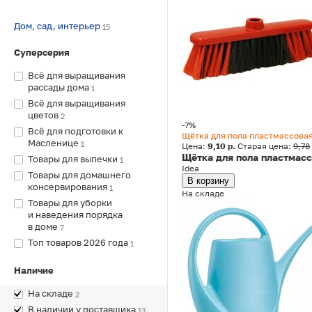
Дом, сад, интерьер
15
Суперсерия
Всё для выращивания
рассады дома
1
Всё для выращивания
цветов
2
-7%
Всё для подготовки к
Щётка для пола пластмассовая
Масленице
1
Цена:
9,10 р.
Старая цена:
9,78
Щётка для пола пластмасс
Товары для выпечки
1
Idea
Товары для домашнего
В корзину
консервирования
1
На складе
Товары для уборки
и наведения порядка
в доме
7
Топ товаров 2026 года
1
Наличие
На складе
2
В наличии у поставщика
13