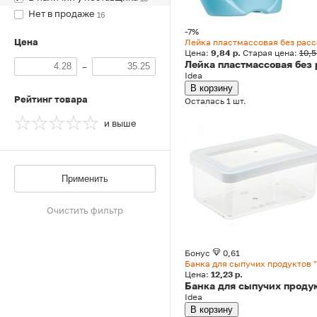
Нет в продаже
16
-7%
Цена
Лейка пластмассовая без рассе
Цена:
9,84 р.
Старая цена:
10,5
Лейка пластмассовая без р
–
Idea
В корзину
Рейтинг товара
Осталась 1 шт.
и выше
Применить
Очистить фильтр
Бонус
0,61
Банка для сыпучих продуктов "
Цена:
12,23 р.
Банка для сыпучих продук
Idea
В корзину