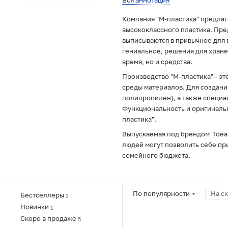
Вся аннотация
Компания "М-пластика" предлаг
высококлассного пластика. Пр
выписываются в привычное для в
гениальное, решения для хранен
время, но и средства.
Производство "М-пластика" - эт
среды материалов. Для создан
полипропилен), а также специа
Функциональность и оригинальн
пластика".
Выпускаемая под брендом "Idea
людей могут позволить себе пр
семейного бюджета.
По популярности
На с
Бестселлеры
1
Новинки
1
Скоро в продаже
5