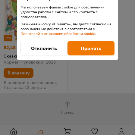
Мы используем файлы cookie для обеспечения
удобства работы с сайтом и его контакта с
пользователем.
Нажимая кнопку «Принять», вы даете согласие на
обозначенные действия в соответствии с
Политикой в отношении обработки cookie
.
-7%
Сказки, стихи, загадки
Цена:
Старая цена:
52,48 р.
56,43
Отклонить
Принять
Сказки, стихи, загадки
Корней Чуковский, 2025
В корзину
В наличии у поставщика.
Поставка 12 августа
Наверх
Глобальная навигация