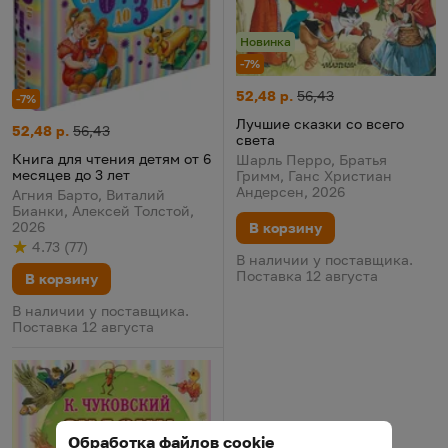
Новинка
-7%
Лучшие сказки со всего света
Цена:
Старая цена:
52,48 р.
56,43
-7%
Лучшие сказки со всего
Книга для чтения детям от 6 месяцев до 3 лет
Цена:
Старая цена:
52,48 р.
56,43
света
Книга для чтения детям от 6
Шарль Перро, Братья
месяцев до 3 лет
Гримм, Ганс Христиан
Андерсен, 2026
Агния Барто, Виталий
Бианки, Алексей Толстой,
2026
В корзину
4.73
(
77
)
Рейтинг
из 5
по результату
голосов
В наличии у поставщика.
Поставка 12 августа
В корзину
В наличии у поставщика.
Поставка 12 августа
Обработка файлов cookie