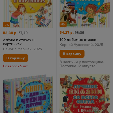
-7%
-7%
100 любимых стихов
Цена:
Старая цена:
54,27 р.
58,36
Азбука в стихах и картинках
Цена:
Старая цена:
53,38 р.
57,40
100 любимых стихов
Азбука в стихах и
картинках
Корней Чуковский, 2025
Самуил Маршак, 2025
В корзину
В корзину
В наличии у поставщика.
Поставка 12 августа
Осталось 2 шт.