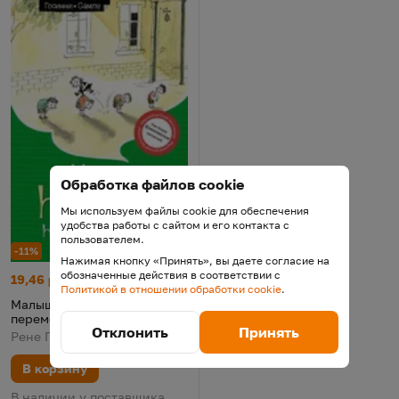
Обработка файлов cookie
Мы используем файлы cookie для обеспечения
удобства работы с сайтом и его контакта с
пользователем.
-11%
Нажимая кнопку «Принять», вы даете согласие на
обозначенные действия в соответствии с
Малыш Николя на переменках
Цена:
Старая цена:
19,46 р.
21,86
Политикой в отношении обработки cookie
.
Малыш Николя на
переменках
Отклонить
Принять
Рене Госинни, 2024
В корзину
В наличии у поставщика.