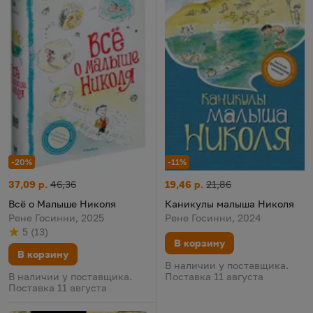
-11%
-20%
Каникулы малыша Николя
Цена:
Старая цена:
Всё о Малыше Николя
Цена:
Старая цена:
19,46 р.
21,86
37,09 р.
46,36
Каникулы малыша Николя
Всё о Малыше Николя
Рене Госинни, 2024
Рене Госинни, 2025
5
(
13
)
Рейтинг
из 5
по результату
голосов
В корзину
В корзину
В наличии у поставщика.
Поставка 11 августа
В наличии у поставщика.
Поставка 11 августа