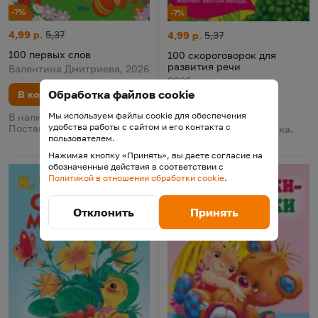
-7%
-7%
100 первых слов
Цена:
Старая цена:
4,99 р.
5,37
100 скороговорок для развит
Цена:
Старая цена:
4,99 р.
5,37
100 первых слов
100 скороговорок для
развития речи
Валентина Дмитриева, 2026
2026
Обработка файлов cookie
В корзину
В корзину
Мы используем файлы cookie для обеспечения
В наличии у поставщика.
удобства работы с сайтом и его контакта с
Поставка 12 августа
В наличии у поставщика.
пользователем.
Поставка 12 августа
Нажимая кнопку «Принять», вы даете согласие на
обозначенные действия в соответствии с
Политикой в отношении обработки cookie
.
Отклонить
Принять