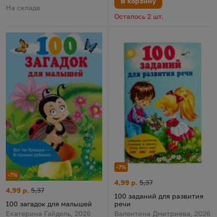
В корзину
На складе
Осталось 2 шт.
-7%
-7%
100 заданий для развития ре
Цена:
Старая цена:
4,99 р.
5,37
100 загадок для малышей
Цена:
Старая цена:
4,99 р.
5,37
100 заданий для развития
речи
100 загадок для малышей
Валентина Дмитриева, 2026
Екатерина Гайдель, 2026