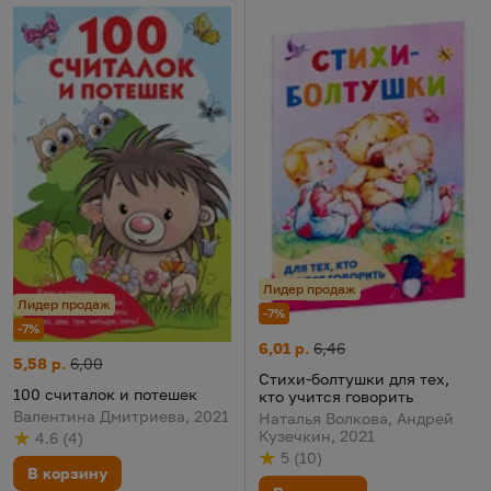
Лидер продаж
Лидер продаж
-7%
-7%
Стихи-болтушки для тех, кто 
Цена:
Старая цена:
6,01 р.
6,46
100 считалок и потешек
Цена:
Старая цена:
5,58 р.
6,00
Стихи-болтушки для тех,
100 считалок и потешек
кто учится говорить
Валентина Дмитриева, 2021
Наталья Волкова, Андрей
Кузечкин, 2021
4.6
(
4
)
Рейтинг
из 5
по результату
голосов
5
(
10
)
Рейтинг
из 5
по результату
голосов
В корзину