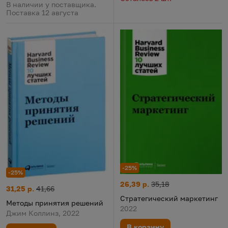
В наличии у поставщика.
Поставка 12 августа
-25%
-25%
Стратегический маркетинг
Цена:
Старая цена:
26,39 р.
35,18
Методы принятия решений
Цена:
Старая цена:
31,25 р.
41,66
Стратегический маркетинг
Методы принятия решений
2022
Джим Коллинз, 2022
В корзину