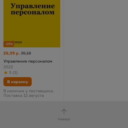
-25%
Управление персоналом
Цена:
Старая цена:
26,39 р.
35,18
Управление персоналом
2022
5
(
3
)
Рейтинг
из 5
по результату
голосов
В корзину
В наличии у поставщика.
Поставка 12 августа
Наверх