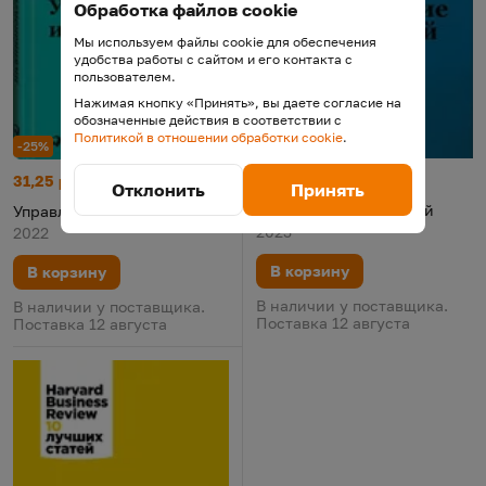
Обработка файлов cookie
Мы используем файлы cookie для обеспечения
удобства работы с сайтом и его контакта с
пользователем.
Нажимая кнопку «Принять», вы даете согласие на
обозначенные действия в соответствии с
Политикой в отношении обработки cookie
.
-25%
-25%
Управление компанией
Цена:
Старая цена:
Управление изменениями
Цена:
Старая цена:
26,39 р.
35,18
31,25 р.
41,66
Отклонить
Принять
Управление компанией
Управление изменениями
2023
2022
В корзину
В корзину
В наличии у поставщика.
В наличии у поставщика.
Поставка 12 августа
Поставка 12 августа