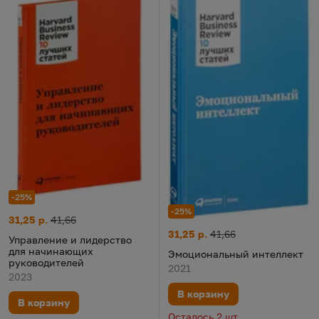
-25%
-25%
Управление и лидерство для начинающих руководителей
Цена:
Старая цена:
31,25 р.
41,66
Эмоциональный интеллект
Цена:
Старая цена:
31,25 р.
41,66
Управление и лидерство
для начинающих
Эмоциональный интеллект
руководителей
2021
2023
В корзину
В корзину
Осталось 2 шт.