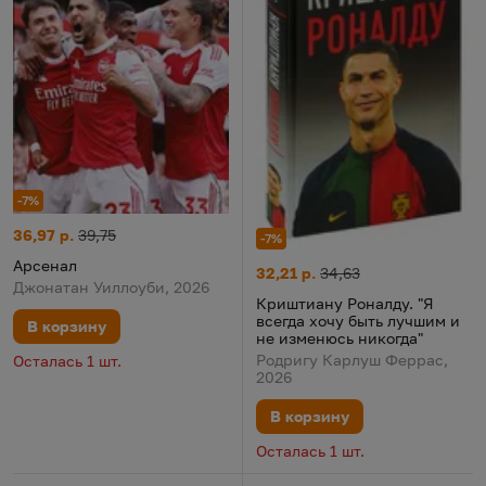
-7%
Арсенал
Цена:
Старая цена:
36,97 р.
39,75
-7%
Арсенал
Криштиану Роналду. "Я всегда
Цена:
Старая цена:
32,21 р.
34,63
Джонатан Уиллоуби, 2026
Криштиану Роналду. "Я
всегда хочу быть лучшим и
В корзину
не изменюсь никогда"
Родригу Карлуш Феррас,
Осталась 1 шт.
2026
В корзину
Осталась 1 шт.