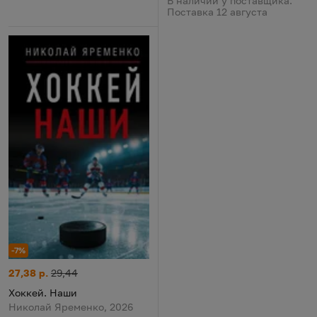
В наличии у поставщика.
Поставка 12 августа
-7%
Хоккей. Наши
Цена:
Старая цена:
27,38 р.
29,44
Хоккей. Наши
Николай Яременко, 2026