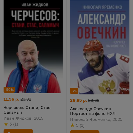
-50%
-7%
Черчесов. Стани, Стас, Саламыч
Цена:
Старая цена:
11,96 р.
23,92
Александр Овечкин. Портрет
Цена:
Старая цена:
26,65 р.
28,66
Черчесов. Стани, Стас,
Александр Овечкин.
Саламыч
Портрет на фоне НХЛ
Иван Жидков, 2019
Николай Яременко, 2025
5
(
1
)
5
(
1
)
Рейтинг
из 5
по результату
голосов
Рейтинг
из 5
по результату
голосов