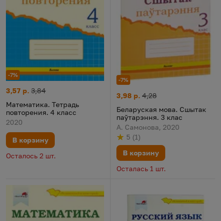
-7%
-7%
Математика. Тетрадь повторения. 4 класс
Цена:
Старая цена:
3,57 р.
3,84
Беларуская мова. Сшытак паў
Цена:
Старая цена:
3,98 р.
4,28
Математика. Тетрадь
Беларуская мова. Сшытак
повторения. 4 класс
паўтарэння. 3 клас
2020
А. Самонова, 2020
5
(
1
)
В корзину
Рейтинг
из 5
по результату
голосов
В корзину
Осталось 2 шт.
Осталась 1 шт.