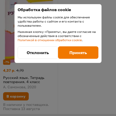
Обработка файлов cookie
Мы используем файлы cookie для обеспечения
удобства работы с сайтом и его контакта с
пользователем.
Нажимая кнопку «Принять», вы даете согласие на
обозначенные действия в соответствии с
Политикой в отношении обработки cookie
.
Отклонить
Принять
-7%
Русский язык. Тетрадь повторения. 4 класс
Цена:
Старая цена:
4,37 р.
4,70
Русский язык. Тетрадь
повторения. 4 класс
А. Самонова, 2020
В корзину
В наличии у поставщика.
Поставка 13 августа