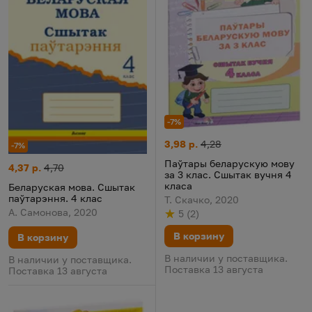
-7%
Паўтары беларускую мову за 3
Цена:
Старая цена:
3,98 р.
4,28
-7%
Паўтары беларускую мову
Беларуская мова. Сшытак паўтарэння. 4 клас
Цена:
Старая цена:
4,37 р.
4,70
за 3 клас. Сшытак вучня 4
класа
Беларуская мова. Сшытак
паўтарэння. 4 клас
Т. Скачко, 2020
А. Самонова, 2020
5
(
2
)
Рейтинг
из 5
по результату
голосов
В корзину
В корзину
В наличии у поставщика.
В наличии у поставщика.
Поставка 13 августа
Поставка 13 августа