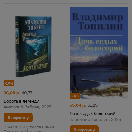
-10%
Дорога в легенду
Цена:
Старая цена:
36,69 р.
40,77
-10%
Дорога в легенду
Дочь седых белогорий
Цена:
Старая цена:
55,04 р.
61,15
Анатолий Зябрев, 2025
Дочь седых белогорий
В корзину
Владимир Топилин, 2026
В наличии у поставщика.
В корзину
Поставка 18 августа