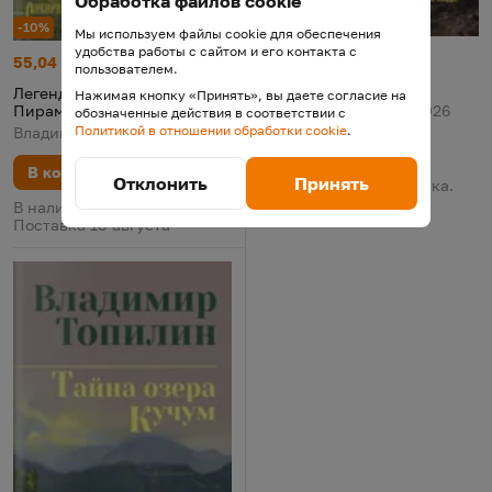
Обработка файлов cookie
-13%
-10%
Мы используем файлы cookie для обеспечения
удобства работы с сайтом и его контакта с
Таежная кровь
Цена:
Старая цена:
56,12 р.
64,50
Легенда о таёжной Пирамиде
Цена:
Старая цена:
55,04 р.
61,15
пользователем.
Таежная кровь
Легенда о таёжной
Нажимая кнопку «Принять», вы даете согласие на
Пирамиде
Владимир Топилин, 2026
обозначенные действия в соответствии с
Политикой в отношении обработки cookie
.
Владимир Топилин, 2026
В корзину
В корзину
Отклонить
Принять
В наличии у поставщика.
Поставка 14 августа
В наличии у поставщика.
Поставка 18 августа