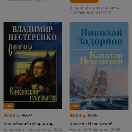
В наличии у поставщика.
Поставка 18 августа
-10%
-10%
Енисейский губернатор
Цена:
Старая цена:
36,69 р.
40,77
Капитан Невельской
Цена:
Старая цена:
55,04 р.
61,15
Енисейский губернатор
Капитан Невельской
Владимир Нестеренко, 2025
Николай Задорнов, 2026