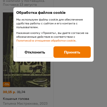
В наличии у поставщика.
Поставка 13 августа
Обработка файлов cookie
Мы используем файлы cookie для обеспечения
удобства работы с сайтом и его контакта с
пользователем.
Нажимая кнопку «Принять», вы даете согласие на
обозначенные действия в соответствии с
Политикой в отношении обработки cookie
.
Отклонить
Принять
-5%
Кошачья голова
Цена:
Старая цена:
30,15 р.
31,74
Кошачья голова
Татьяна Мастрюкова, 2023