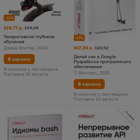
-11%
Генеративное глубокое обучение
Цена:
Старая цена:
128,77 р.
144,68
Генеративное глубокое
-11%
обучение
Делай как в Google. Разрабо
Цена:
Старая цена:
Дэвид Фостер, 2024
107,26 р.
120,52
Делай как в Google.
В корзину
Разработка программного
обеспечения
В наличии у поставщика.
Т. Винтерс, 2025
Поставка 10 августа
В корзину
В наличии у поставщика.
Поставка 10 августа