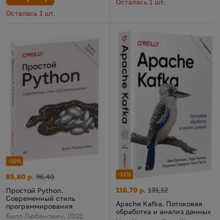
Осталась 1 шт.
Осталась 1 шт.
-11%
-11%
Простой Python. Современный стиль программирования
Цена:
Старая цена:
85,80 р.
96,40
Apache Kafka. Потоковая обр
Цена:
Старая цена:
116,70 р.
131,12
Простой Python.
Современный стиль
Apache Kafka. Потоковая
программирования
обработка и анализ данных
Билл Любанович, 2021