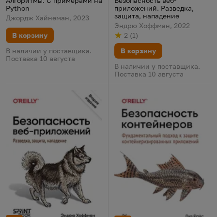
Безопасность веб-
Алгоритмы. С примерами на
приложений. Разведка,
Python
защита, нападение
Джордж Хайнеман, 2023
Эндрю Хоффман, 2022
2
(
1
)
В корзину
Рейтинг
из 5
по результату
голосов
В корзину
В наличии у поставщика.
Поставка 10 августа
В наличии у поставщика.
Поставка 10 августа