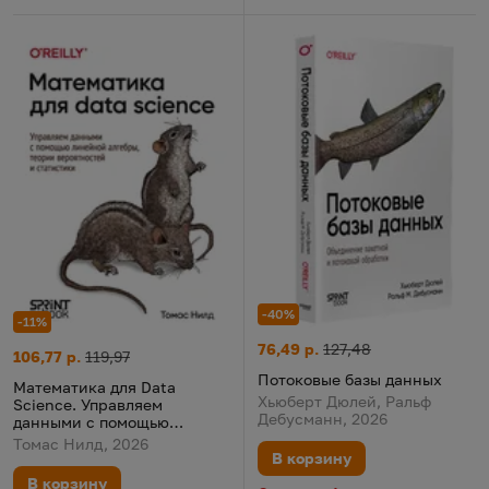
-40%
-11%
Потоковые базы данных
Цена:
Старая цена:
76,49 р.
127,48
Математика для Data Science. Управляем данными с помощью
Цена:
Старая цена:
106,77 р.
119,97
Потоковые базы данных
Математика для Data
Хьюберт Дюлей, Ральф
Science. Управляем
Дебусманн, 2026
данными с помощью
линейной алгебры, теории
Томас Нилд, 2026
вероятностей и статистики
В корзину
В корзину