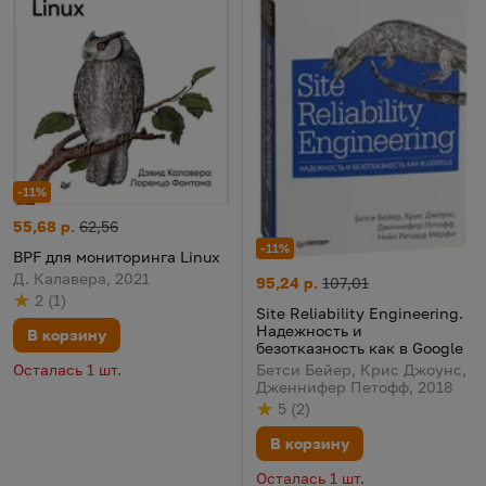
-11%
BPF для мониторинга Linux
Цена:
Старая цена:
55,68 р.
62,56
-11%
BPF для мониторинга Linux
Д. Калавера, 2021
Site Reliability Engineering. 
Цена:
Старая цена:
95,24 р.
107,01
2
(
1
)
Рейтинг
из 5
по результату
голосов
Site Reliability Engineering.
Надежность и
В корзину
безотказность как в Google
Осталась 1 шт.
Бетси Бейер, Крис Джоунс,
Дженнифер Петофф, 2018
5
(
2
)
Рейтинг
из 5
по результату
голосов
В корзину
Осталась 1 шт.