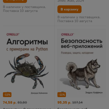
Элис Жао, 2024
В наличии у поставщика.
В корзину
Поставка 10 августа
В наличии у поставщика.
Поставка 10 августа
-11%
-11%
Безопасность веб-приложений
Цена:
Старая цена:
Алгоритмы. С примерами на Python
Цена:
Старая цена:
95,35 р.
107,14
74,58 р.
83,80