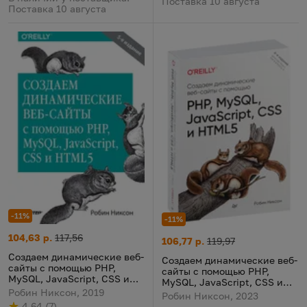
Поставка 10 августа
Поставка 10 августа
-11%
-11%
Создаем динамические веб-сайты с помощью PHP, MySQL, Jav
Цена:
Старая цена:
104,63 р.
117,56
Создаем динамические веб-са
Цена:
Старая цена:
106,77 р.
119,97
Создаем динамические веб-
Создаем динамические веб-
сайты с помощью PHP,
сайты с помощью PHP,
MySQL, JavaScript, CSS и
MySQL, JavaScript, CSS и
HTML5
Робин Никсон, 2019
HTML5
Робин Никсон, 2023
4.64
(
7
)