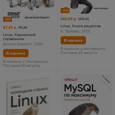
-11%
Linux. Книга рецептов
Цена:
Старая цена:
142,68 р.
160,31
-11%
Linux. Книга рецептов
Linux. Карманный справочник
Цена:
Старая цена:
67,07 р.
75,36
К. Шрёдер, 2022
Linux. Карманный
справочник
В корзину
Дэниел Барретт, 2025
В наличии у поставщика.
Поставка 10 августа
В корзину
В наличии у поставщика.
Поставка 10 августа