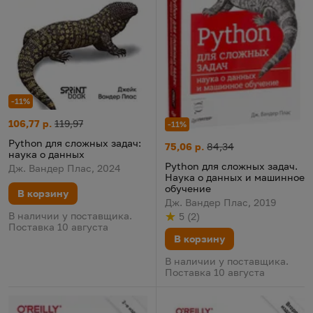
-11%
Python для сложных задач: наука о данных
Цена:
Старая цена:
106,77 р.
119,97
-11%
Python для сложных задач:
Python для сложных задач. Н
Цена:
Старая цена:
75,06 р.
84,34
наука о данных
Python для сложных задач.
Дж. Вандер Плас, 2024
Наука о данных и машинное
обучение
В корзину
Дж. Вандер Плас, 2019
В наличии у поставщика.
5
(
2
)
Рейтинг
из 5
по результату
голосов
Поставка 10 августа
В корзину
В наличии у поставщика.
Поставка 10 августа