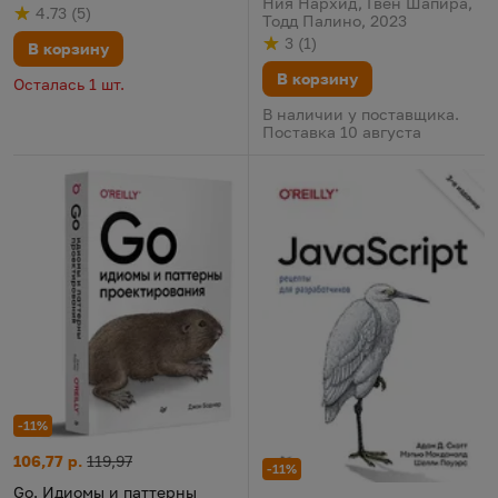
Ния Нархид, Гвен Шапира,
4.73
(
5
)
Рейтинг
из 5
по результату
голосов
Тодд Палино, 2023
3
(
1
)
В корзину
Рейтинг
из 5
по результату
голосов
В корзину
Осталась 1 шт.
В наличии у поставщика.
Поставка 10 августа
-11%
Go. Идиомы и паттерны проектирования
Цена:
Старая цена:
106,77 р.
119,97
-11%
Go. Идиомы и паттерны