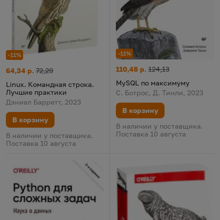
-11%
-11%
MySQL по максимуму
Цена:
Старая цена:
110,48 р.
124,13
Linux. Командная строка. Лучшие практики
Цена:
Старая цена:
64,34 р.
72,29
MySQL по максимуму
Linux. Командная строка.
Лучшие практики
С. Ботрос, Д. Тинли, 2023
Дэниел Барретт, 2023
В корзину
В корзину
В наличии у поставщика.
Поставка 10 августа
В наличии у поставщика.
Поставка 10 августа