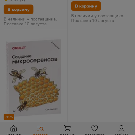
Рейтинг
из 5
по результату
голосов
В корзину
В корзину
В наличии у поставщика.
В наличии у поставщика.
Поставка 10 августа
Поставка 10 августа
-11%
Глобальная навигация
Создание микросервисов
Цена:
Старая цена:
115,35 р.
129,61
Создание микросервисов
Главная
Каталог
Корзина
Избранное
Мой OZ