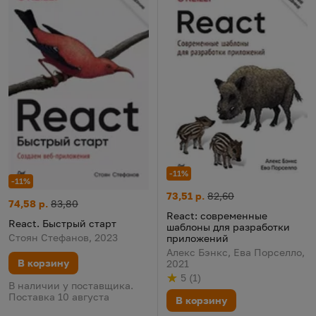
-11%
-11%
React: современные шаблоны
Цена:
Старая цена:
73,51 р.
82,60
React. Быстрый старт
Цена:
Старая цена:
74,58 р.
83,80
React: современные
React. Быстрый старт
шаблоны для разработки
Стоян Стефанов, 2023
приложений
Алекс Бэнкс, Ева Порселло,
В корзину
2021
5
(
1
)
Рейтинг
из 5
по результату
голосов
В наличии у поставщика.
Поставка 10 августа
В корзину