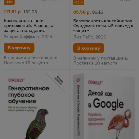
-11%
-11%
Безопасность веб-приложений. Разведка, защита, нападение
Цена:
Старая цена:
117,51 р.
132,03
Безопасность контейнеров. 
Цена:
Старая цена:
85,58 р.
96,16
Безопасность веб-
Безопасность контейнеров.
приложений. Разведка,
Фундаментальный подход к
защита, нападение
защите
контейнеризированных
Эндрю Хоффман, 2025
Лиз Райс, 2026
приложений
В корзину
В корзину
В наличии у поставщика.
В наличии у поставщика.
Поставка 10 августа
Поставка 10 августа