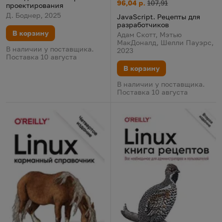
JavaScript. Рецепты для разр
Цена:
Старая цена:
96,04 р.
107,91
проектирования
Д. Боднер, 2025
JavaScript. Рецепты для
разработчиков
В корзину
Адам Скотт, Мэтью
МакДоналд, Шелли Пауэрс,
В наличии у поставщика.
2023
Поставка 10 августа
В корзину
В наличии у поставщика.
Поставка 10 августа