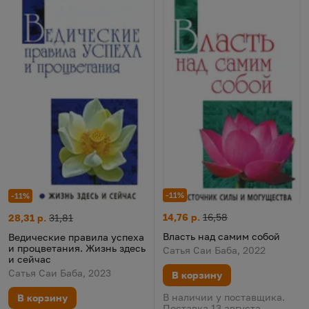
-11%
-11%
Власть над самим собой
Цена:
Старая цена:
Ведические правила успеха и процветания. Жизнь здесь и се
Цена:
Старая цена:
14,76 р.
16,58
28,31 р.
31,81
Власть над самим собой
Ведические правила успеха
и процветания. Жизнь здесь
Сатья Саи Баба, 2022
и сейчас
Сатья Саи Баба, 2023
В корзину
В наличии у поставщика.
В корзину
Поставка 13 августа