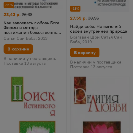
-11%
-11%
Как завоевать любовь Бога. Формы и методы постижения бож
Цена:
Старая цена:
23,43 р.
26,33
Найди себя. Не изменяй свое
Цена:
Старая цена:
27,55 р.
30,96
Как завоевать любовь Бога.
Найди себя. Не изменяй
Формы и методы
своей внутренней природе
постижения божественной
Бхагаван Шри Сатья Саи
реальности
Сатья Саи Баба, 2013
Баба, 2019
В корзину
В корзину
В наличии у поставщика.
В наличии у поставщика.
Поставка 13 августа
Поставка 13 августа