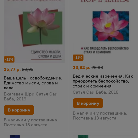
-11%
-11%
Ведические изречения. Как п
Цена:
Старая цена:
23,92 р.
26,88
Ваша цель - освобождение. Единство мысли, слова и дела
Цена:
Старая цена:
25,77 р.
28,95
Ведические изречения. Как
Ваша цель - освобождение.
преодолеть беспокойство,
Единство мысли, слова и
страх и сомнения
дела
Сатья Саи Баба, 2018
Бхагаван Шри Сатья Саи
Баба, 2019
В корзину
В корзину
В наличии у поставщика.
Поставка 13 августа
В наличии у поставщика.
Поставка 13 августа