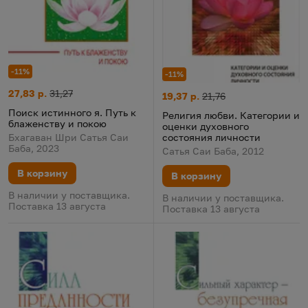
-11%
-11%
Поиск истинного я. Путь к блаженству и покою
Цена:
Старая цена:
27,83 р.
31,27
Религия любви. Категории и 
Цена:
Старая цена:
19,37 р.
21,76
Поиск истинного я. Путь к
Религия любви. Категории и
блаженству и покою
оценки духовного
состояния личности
Бхагаван Шри Сатья Саи
Баба, 2023
Сатья Саи Баба, 2012
В корзину
В корзину
В наличии у поставщика.
В наличии у поставщика.
Поставка 13 августа
Поставка 13 августа