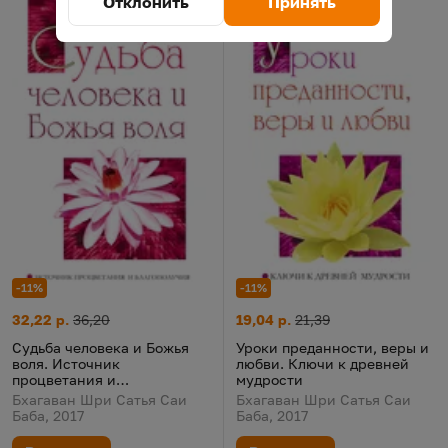
Отклонить
Принять
-11%
-11%
Уроки преданности, веры и л
Цена:
Старая цена:
Судьба человека и Божья воля. Источник процветания и благ
Цена:
Старая цена:
19,04 р.
21,39
32,22 р.
36,20
Уроки преданности, веры и
Судьба человека и Божья
любви. Ключи к древней
воля. Источник
мудрости
процветания и
благополучия
Бхагаван Шри Сатья Саи
Бхагаван Шри Сатья Саи
Баба, 2017
Баба, 2017