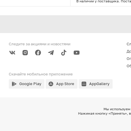
В наличии у поставщика. Поста
Следите за акциями
и новостями
С
До
О
Об
Скачайте мобильное
приложение
Google Play
App Store
AppGallery
Мы используем 
Нажимая кнопку «Принять», в