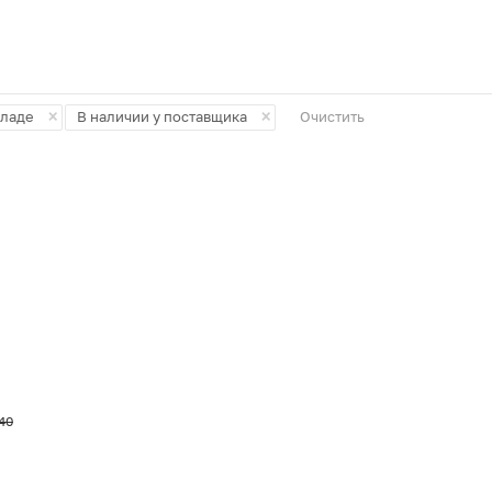
в отношении обработки персональных данных
, а
также подтверждаю, что до дачи согласия
ознакомился с
разъяснением прав и
последствиями дачи согласия/отказа
. *
×
×
кладе
В наличии у поставщика
Очистить
Подписаться
40