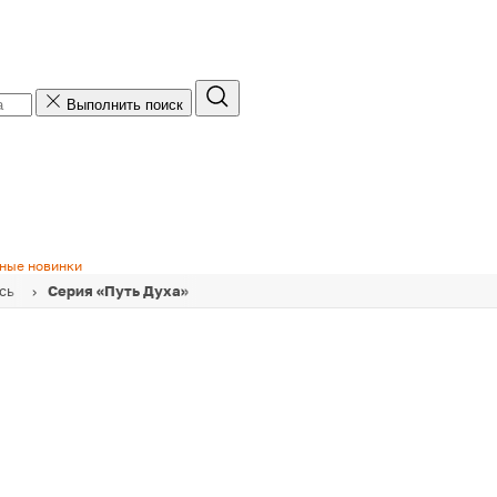
Подписка на рассылку
Выполнить поиск
Добавьте свой адрес электронной почты, чтобы
получать рассылку по e-mail.
Добавьте номер телефона, чтобы получать
рассылку по SMS.
ные новинки
сь
Серия «Путь Духа»
Получить SMS с кодом
Даю согласие на обработку моих персональных
данных для получения рассылок информационно-
новостного, рекламного и иного характера по e-
mail/SMS/Viber и иным средствам связи в
соответствии с
условиями обработки
и
Политикой