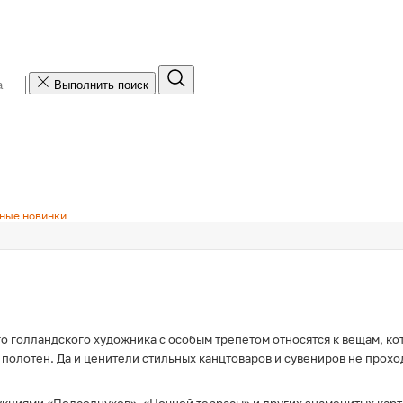
Подписка на рассылку
Выполнить поиск
Добавьте свой адрес электронной почты, чтобы
получать рассылку по e-mail.
Добавьте номер телефона, чтобы получать
рассылку по SMS.
ные новинки
Получить SMS с кодом
Даю согласие на обработку моих персональных
о голландского художника с особым трепетом относятся к вещам, ко
данных для получения рассылок информационно-
полотен. Да и ценители стильных канцтоваров и сувениров не прохо
новостного, рекламного и иного характера по e-
mail/SMS/Viber и иным средствам связи в
соответствии с
условиями обработки
и
Политикой