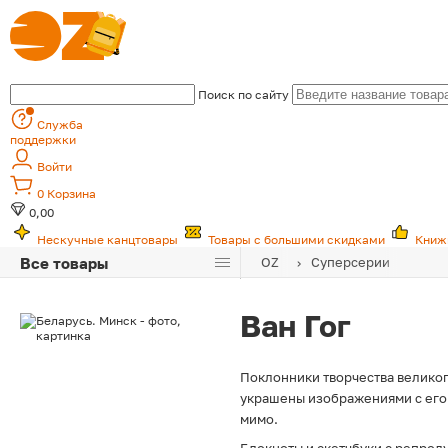
Поиск по сайту
Служба
поддержки
Войти
0
Корзина
0,00
Нескучные канцтовары
Товары с большими скидками
Книж
Все товары
OZ
Суперсерии
Ван Гог
Поклонники творчества великог
украшены изображениями с его 
мимо.