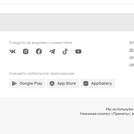
Следите за акциями
и новостями
С
До
О
Об
Скачайте мобильное
приложение
Google Play
App Store
AppGallery
Мы используем 
Нажимая кнопку «Принять», в