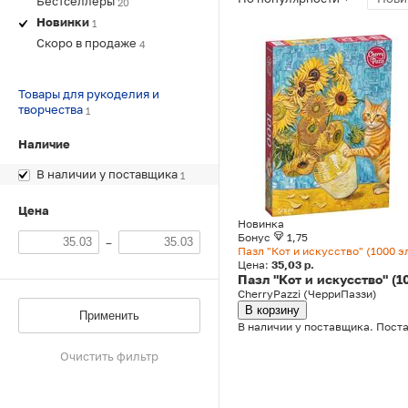
Бестселлеры
20
Новинки
1
Скоро в продаже
4
Товары для рукоделия и
творчества
1
Наличие
В наличии у поставщика
1
Цена
Новинка
Бонус
1,75
–
Пазл "Кот и искусство" (1000 
Цена:
35,03 р.
Пазл "Кот и искусство" (1
CherryPazzi (ЧерриПаззи)
В корзину
Применить
В наличии у поставщика. Поста
Очистить фильтр