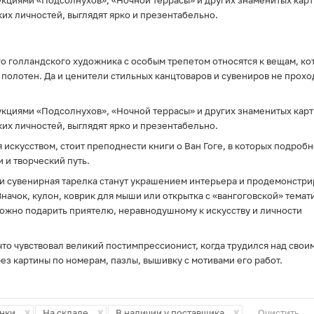
укциями «Подсолнухов», «Ночной террасы» и других знаменитых карт
в отношении обработки персональных данных
, а
их личностей, выглядят ярко и презентабельно.
также подтверждаю, что до дачи согласия
ознакомился с
разъяснением прав и
последствиями дачи согласия/отказа
. *
о голландского художника с особым трепетом относятся к вещам, ко
полотен. Да и ценители стильных канцтоваров и сувениров не прохо
Подписаться
укциями «Подсолнухов», «Ночной террасы» и других знаменитых карт
их личностей, выглядят ярко и презентабельно.
я искусством, стоит преподнести книги о Ван Гоге, в которых подроб
 и творческий путь.
и сувенирная тарелка станут украшением интерьера и продемонстр
начок, кулон, коврик для мыши или открытка с «вангоговской» темат
ожно подарить приятелю, неравнодушному к искусству и личности
что чувствовал великий постимпрессионист, когда трудился над свои
ез картины по номерам, пазлы, вышивку с мотивами его работ.
×
×
×
нки
На складе
В наличии у поставщика
Очистить