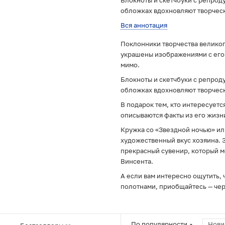
Блокноты и скетчбуки с репрод
обложках вдохновляют творческ
Вся аннотация
Поклонники творчества великог
украшены изображениями с его 
мимо.
Блокноты и скетчбуки с репрод
обложках вдохновляют творческ
В подарок тем, кто интересуетс
описываются факты из его жизни
Кружка со «Звездной ночью» ил
художественный вкус хозяина. З
прекрасный сувенир, который м
Винсента.
А если вам интересно ощутить, 
полотнами, приобщайтесь — чер
По популярности
Нови