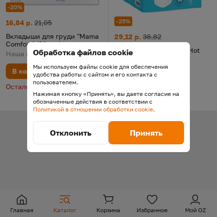
-20%
-25%
Вкладыши для груди "Mama Comfort" (30 шт.)
Цена:
Старая цена:
16,84 р.
21,05
Вкладыши для груди "Hot Wind"
Цена:
Старая цена:
Вкладыши для груди "Mama
29,12 р.
38,82
Comfort" (30 шт.)
Вкладыши для груди "Hot
Обработка файлов cookie
Наша мама
Wind" (96 шт.)
Мы используем файлы cookie для обеспечения
Lovular
В корзину
удобства работы с сайтом и его контакта с
пользователем.
В корзину
Осталось 3 шт.
Нажимая кнопку «Принять», вы даете согласие на
Осталась 1 шт.
обозначенные действия в соответствии с
Политикой в отношении обработки cookie
.
Отклонить
Принять
Наверх
Глобальная навигация
Главная
Каталог
Корзина
Избранное
Мой OZ