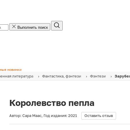
Выполнить поиск
ные новинки
енная литература
Фантастика, фэнтези
Фэнтези
Зарубе
Королевство пепла
Автор:
Сара Маас
,
Год издания:
2021
Оставить отзыв