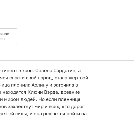
зинах
бин
тинент в хаос. Селена Сардотин, а
яся спасти свой народ, стала жертвой
ица пленила Аэлину и заточила в
е находятся Ключи Вэрда, древние
и миром людей. Но если пленница
ов захлестнут мир и всех, кто дорог
ет ей силы, и она решается пойти на