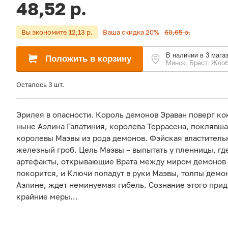
48,52 р.
Вы экономите 12,13 р.
Ваша скидка 20%
60,65 р.
В наличии в 3 мага
Положить в корзину
Минск, Брест, Жло
Осталось 3 шт.
Эрилея в опасности. Король демонов Эраван поверг кон
ныне Аэлина Галатиния, королева Террасена, поклявша
королевы Маэвы из рода демонов. Фэйская властительн
железный гроб. Цель Маэвы – выпытать у пленницы, гд
артефакты, открывающие Врата между миром демонов 
покорится, и Ключи попадут в руки Маэвы, толпы демон
Аэлине, ждет неминуемая гибель. Сознание этого прида
крайние меры...