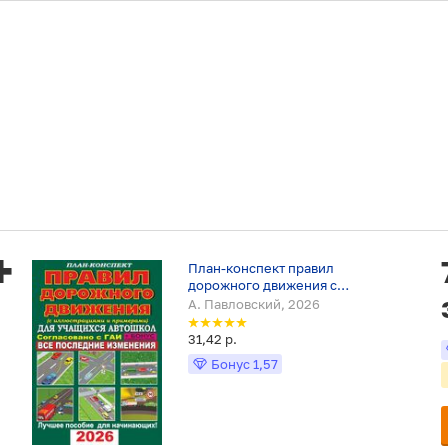
План-конспект правил
дорожного движения с
иллюстрациями и примерами для
А. Павловский, 2026
учащихся автошкол 2026
31,42 р.
Бонус
1,57