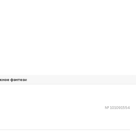
жное фэнтези
№ 101091554