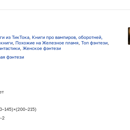
ги из ТикТока
,
Книги про вампиров, оборотней,
 книги
,
Похожие на Железное пламя
,
Топ фэнтези
,
антастики
,
Женское фэнтези
вая фэнтези
ет
0–145)×(200–215)
-2