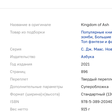
Название в оригинале
Kingdom of Ash
Товар из подборки
Популярные кни
зомби
,
Большие
Топ фэнтези и ф
Серия
С. Дж. Маас. Но
Издательство
Азбука
Год издания
2021
Страниц
896
Переплет
Твердый перепл
Дополнительные параметры
Суперобложка
Формат (ширина)х(высота)
Стандартный (13
ISBN
978-5-389-20340
Вес нетто
915 г