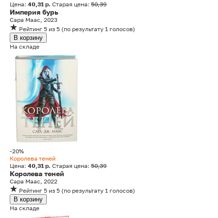
Цена:
40,31 р.
Старая цена:
50,39
Империя бурь
Сара Маас, 2023
Рейтинг
5
из 5
(
по результату
1
голосов
)
В корзину
На складе
-20%
Королева теней
Цена:
40,31 р.
Старая цена:
50,39
Королева теней
Сара Маас, 2022
Рейтинг
5
из 5
(
по результату
1
голосов
)
В корзину
На складе