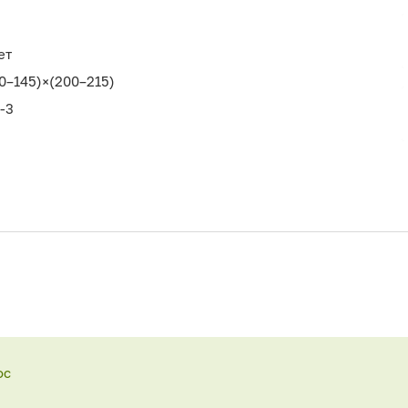
ет
0–145)×(200–215)
-3
ос