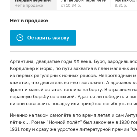
Твердый переплет
7 в твердом переплете
Мягкая об
Нет в продаже
от 10,34 р.
8,81 р.
Нет в продаже
Оставить заявку
Аргентина, двадцатые годы XX века. Буря, зародившаяс
Кордильер к морю, по пути захватив в плен маленьки
из первых регулярных ночных рейсов. Непроглядный мр
кажется, что двигатель вот-вот заглохнет. А вдобавок 
фронт и малый остаток топлива на борту. В страшном н
неравную борьбу со стихией. Удастся ли победить и вы
ли они совершить посадку или придётся погибнуть во 
Именно на таком самолёте в то время летал и сам Анту
лётчик... Роман "Ночной полёт" был закончен в 1930 го
1931 году и сразу же удостоен литературной премии "Ф