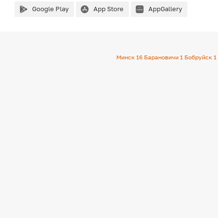
Google Play
App Store
AppGallery
Минск
16
Барановичи
1
Бобруйск
1