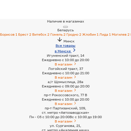
Наличие в магазинах
Беларусь
Борисов
1
Брест
2
Витебск
2
Гомель
2
Гродно
2
Жлобин
1
Лида
1
Могилев
2
Минск
Все товары
в Минске
Игуменский тракт, 14
Ежедневно с 10:00 до 20:00
В магазин
Логойский тракт, 37
Ежедневно с 10:00 до 21:00
В магазин
а/г Щомыслица, 28а
Ежедневно с 09:00 до 20:00
В магазин
пр-т Рокоссовского, 77 В
Ежедневно с 10:00 до 20:00
В магазин
пр-т Партизанский, 109,
ст. метро «Автозаводская»
Пн - Сб с 10:00 до 20:00
Вс с 10:00 до 19:00
В магазин
ул. Сурганова, 21,
ст. метро «Академия наук»