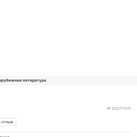
арубежная литература
№ 101177975
 отзыв