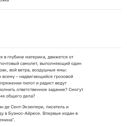
ложка
я в глубине материка, движется от
й почтовый самолет, выполняющий один
ак, вой ветра, воздушные ямы:
ко всему – надвигающийся грозовой
апряжении пилот и радист ведут
полнить ответственное задание? Смогут
имя общего дела?
ан де Сент-Экзюпери, писатель и
ду в Буэнос-Айресе. Впервые издан в
емина".