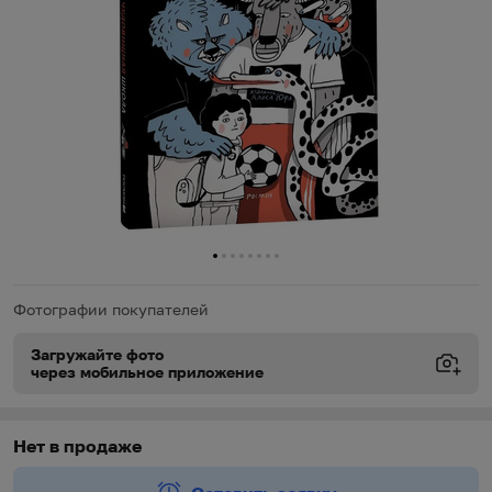
0
1
2
3
4
5
6
7
Фотографии покупателей
Загружайте фото
через мобильное приложение
Виды доставки
Виды доставки
https://oz.by/help/assistant.phtml?l=i.order.supply
Нет в продаже