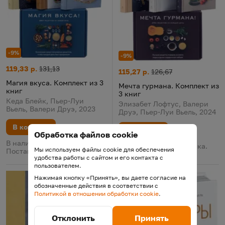
-9%
-9%
Магия вкуса. Комплект из 3 книг
Цена:
Старая цена:
119,33 р.
131,13
Мечта гурмана. Комплект из 3
Цена:
Старая цена:
115,27 р.
126,67
Магия вкуса. Комплект из 3
Мечта гурмана. Комплект из
книг
3 книг
Кеда Блейк, Пьер-Луи
Элизабет Лофтус, Валери
Вьель, Валери Друэ, 2023
Друэ, Пьер-Луи Вьель, 2024
В корзину
В корзину
Обработка файлов cookie
В наличии у поставщика.
В наличии у поставщика.
Мы используем файлы cookie для обеспечения
Поставка 13 августа
Поставка 13 августа
удобства работы с сайтом и его контакта с
пользователем.
Нажимая кнопку «Принять», вы даете согласие на
обозначенные действия в соответствии с
Политикой в отношении обработки cookie
.
Отклонить
Принять