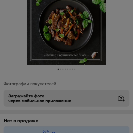
0
1
2
3
4
5
6
7
Фотографии покупателей
Загружайте фото
через мобильное приложение
Виды доставки
Виды доставки
https://oz.by/help/assistant.phtml?l=i.order.supply
Нет в продаже