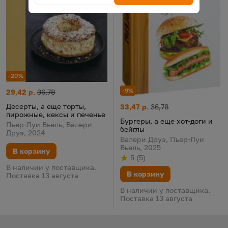
-20%
-9%
Десерты, а еще торты, пирожные, кексы и печенье
Цена:
Старая цена:
29,42 р.
36,78
Десерты, а еще торты,
Бургеры, а еще хот-доги и бей
Цена:
Старая цена:
33,47 р.
36,78
пирожные, кексы и печенье
Бургеры, а еще хот-доги и
Пьер-Луи Вьель, Валери
бейглы
Друэ, 2024
Валери Друэ, Пьер-Луи
Вьель, 2025
В корзину
5
(
5
)
Рейтинг
из 5
по результату
голосов
В наличии у поставщика.
В корзину
Поставка 13 августа
В наличии у поставщика.
Поставка 13 августа