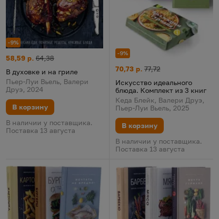
-9%
-9%
В духовке и на гриле
Цена:
Старая цена:
58,59 р.
64,38
Искусство идеального блюда. 
Цена:
Старая цена:
70,73 р.
77,72
В духовке и на гриле
Пьер-Луи Вьель, Валери
Искусство идеального
Друэ, 2024
блюда. Комплект из 3 книг
Кеда Блейк, Валери Друэ,
В корзину
Пьер-Луи Вьель, 2025
В наличии у поставщика.
В корзину
Поставка 13 августа
В наличии у поставщика.
Поставка 13 августа