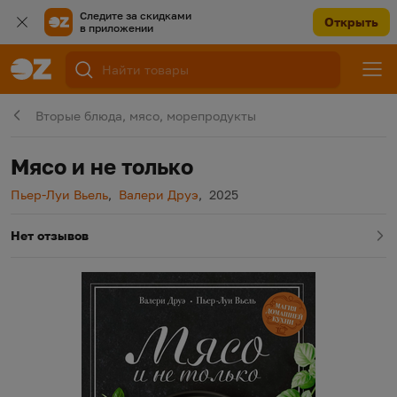
Следите за скидками
Открыть
в приложении
Вторые блюда, мясо, морепродукты
Мясо и не только
Автор
Автор
Год издания
Пьер-Луи Вьель
,
Валери Друэ
,
2025
Нет отзывов