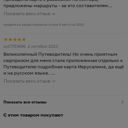
предложены маршруты - за это составителям
особое спасибо, так как без карты (жаль только, что
Показать весь отзыв
карта недостаточно подробная) и описания, куда и
когда свернуть в Старый город самому лучше и не
медвежка редактировала отзыв 9 августа 2013
соваться. Много фотографий и красочных
исторических справок. И еще с помощью этого
Р
путеводителя мне удалось идентифицировать почти
oz17703696
2 октября 2023
все, что есть на моих фотографиях из Иерусалима ;)
Великолепный Путеводитель! Но очень приятным
В следующую поездку обязательно возьму его с
сюрпризом для меня стала приложенная отдельно к
собой.
Путеводителю подробная карта Иерусалима, да ещё
и на русском языке.
Я очень довольна! Советую!!!
Показать весь отзыв
Спасибо "Оранжевому гиду". Молодцы!
Показать все отзывы
С этим товаром покупают