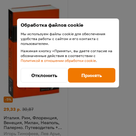
Обработка файлов cookie
Мы используем файлы cookie для обеспечения
удобства работы с сайтом и его контакта с
пользователем.
Нажимая кнопку «Принять», вы даете согласие на
обозначенные действия в соответствии с
Политикой в отношении обработки cookie
.
Отклонить
Принять
-5%
Италия. Рим, Флоренция, Венеция, Милан, Неаполь, Палермо.
Цена:
Старая цена:
29,33 р.
30,87
Италия. Рим, Флоренция,
Венеция, Милан, Неаполь,
Палермо. Путеводитель +
карта
Игорь Тимофеев, Лев Арье,