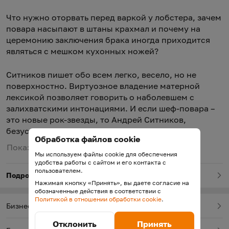
Что нужно оторвать перед варкой у лобстера, зачем
повара насыпают в штаны крахмал и почему на
церемонию заключения брака иногда приходится
являться с мешком кухонных ножей?
Ситников пишет обо всем легко, весело, но не
поверхностно. Виртуозное владение матерной
лексикой позволяет говорить о наболевшем с
залихватскими интонациями. И если шеф-повара –
это новые рок-звезды, то Андрей Ситников,
безусловно, один из них.
Обработка файлов cookie
Показать полное описание
Мы используем файлы cookie для обеспечения
удобства работы с сайтом и его контакта с
пользователем.
Подробнее о товаре
Нажимая кнопку «Принять», вы даете согласие на
обозначенные действия в соответствии с
Политикой в отношении обработки cookie
.
Бизнесмены и предприниматели
Отклонить
Принять